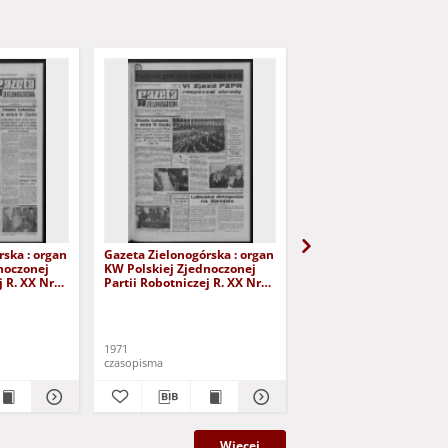
rska : organ
Gazeta Zielonogórska : organ
Gazeta Lubuska : maga
noczonej
KW Polskiej Zjednoczonej
XLVIII [właśc. XLIX], nr
j R. XX Nr
Partii Robotniczej R. XX Nr
(22/23/24 kwietnia 2000
71). - Wyd.
290 (7 grudnia 1971). - Wyd.
Wyd. A
A
Rataj, Mirosław. Red. nac
1971
2000
czasopisma
czasopisma
Więcej