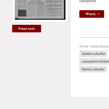
czasopisma
Więcej
Pokaż treść
Temat i słowa klucz
Gazeta Lubuska
czasopisma lokaln
Ziemia Lubuska