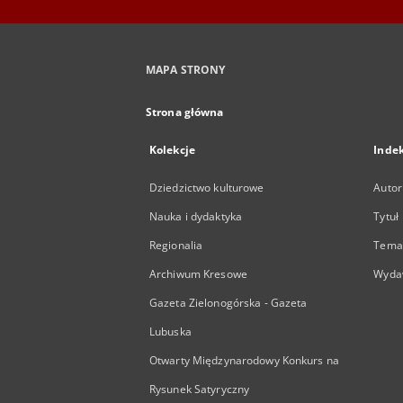
MAPA STRONY
Strona główna
Kolekcje
Inde
Dziedzictwo kulturowe
Autor
Nauka i dydaktyka
Tytuł
Regionalia
Temat
Archiwum Kresowe
Wyda
Gazeta Zielonogórska - Gazeta
Lubuska
Otwarty Międzynarodowy Konkurs na
Rysunek Satyryczny