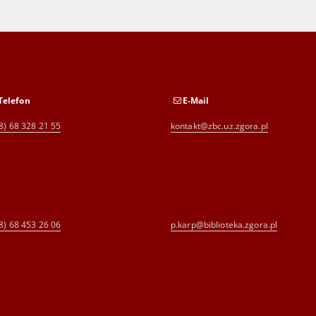
Telefon
E-Mail
8) 68 328 21 55
kontakt@zbc.uz.zgora.pl
8) 68 453 26 06
p.karp@biblioteka.zgora.pl