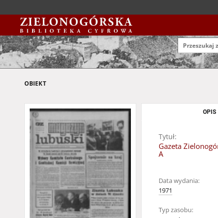
OBIEKT
OPIS
Tytuł:
Gazeta Zielonogór
A
Data wydania:
1971
Typ zasobu: