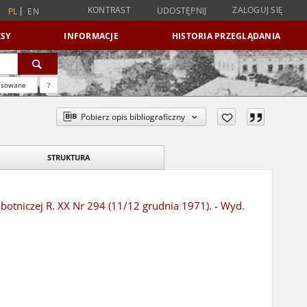
KONTRAST
ZALOGUJ SIĘ
UDOSTĘPNIJ
PL
EN
SY
INFORMACJE
HISTORIA PRZEGLĄDANIA
nsowane
?
Pobierz opis bibliograficzny
STRUKTURA
botniczej R. XX Nr 294 (11/12 grudnia 1971). - Wyd.