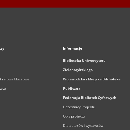
ksy
Informacje
Biblioteka Uniwersytetu
Zielonogórskiego
 i słowa kluczowe
Wojewódzka i Miejska Biblioteka
wca
Publiczna
Federacja Bibliotek Cyfrowych
Uczestnicy Projektu
Opis projektu
Dla autorów i wydawców