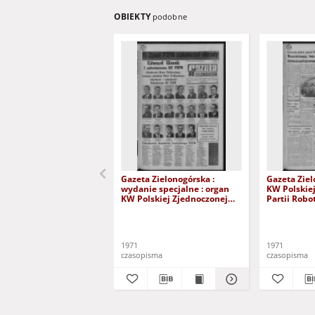
OBIEKTY
podobne
Gazeta Zielonogórska :
Gazeta Ziel
wydanie specjalne : organ
KW Polskie
KW Polskiej Zjednoczonej
Partii Robo
Partii Robotniczej R. XX Nr
293 (10 gru
295 (12 grudnia 1971). - Wyd.
A
A
1971
1971
czasopisma
czasopisma