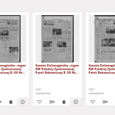
onogórska : organ
Gazeta Zielonogórska : organ
Gazeta Zielonogó
j Zjednoczonej
KW Polskiej Zjednoczonej
KW Polskiej Zjed
tniczej R. XX Nr
Partii Robotniczej R. XX Nr
Partii Robotnicze
dnia 1971). - Wyd.
292 (9 grudnia 1971). - Wyd.
291 (8 grudnia 19
A
A
1971
1971
czasopisma
czasopisma