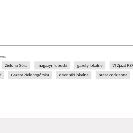
owe:
Zielona Góra
magazyn lubuski
gazety lokalne
VI Zjazd PZ
e
Gazeta Zielonogórska
dzienniki lokalne
prasa codzienna