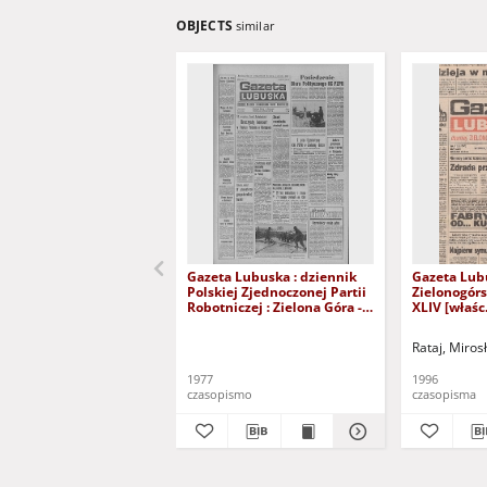
OBJECTS
similar
Gazeta Lubuska : dziennik
Gazeta Lub
Polskiej Zjednoczonej Partii
Zielonogór
Robotniczej : Zielona Góra -
XLIV [właśc.
Gorzów R. XXVI Nr 43 (23
marca 1996)
lutego 1977). - Wyd. A
Rataj, Miros
1977
1996
czasopismo
czasopisma