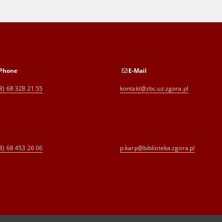
Phone
E-Mail
8) 68 328 21 55
kontakt@zbc.uz.zgora.pl
8) 68 453 26 06
p.karp@biblioteka.zgora.pl