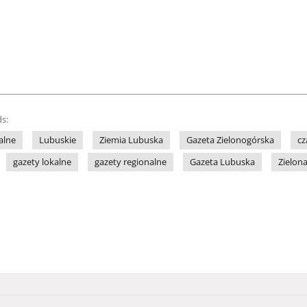
s:
alne
Lubuskie
Ziemia Lubuska
Gazeta Zielonogórska
cz
gazety lokalne
gazety regionalne
Gazeta Lubuska
Zielon