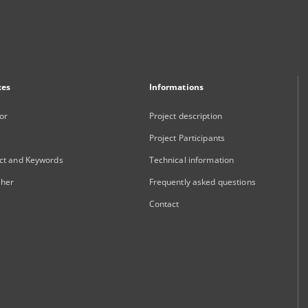
xes
Informations
or
Project description
Project Participants
ct and Keywords
Technical information
sher
Frequently asked questions
Contact