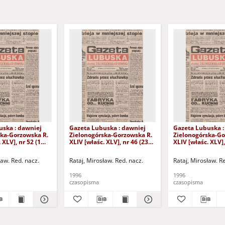
uska : dawniej
Gazeta Lubuska : dawniej
Gazeta Lubuska :
ska-Gorzowska R.
Zielonogórska-Gorzowska R.
Zielonogórska-Go
 XLV], nr 52 (1
XLIV [właśc. XLV], nr 46 (23
XLIV [właśc. XLV],
. - Wyd. 1
lutego 1996). - Wyd. 1
lutego 1996). - W
ław. Red. nacz.
Rataj, Mirosław. Red. nacz.
Rataj, Mirosław. R
1996
1996
czasopisma
czasopisma