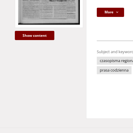
More
Show content
Subject and keyword
czasopisma region
prasa codzienna