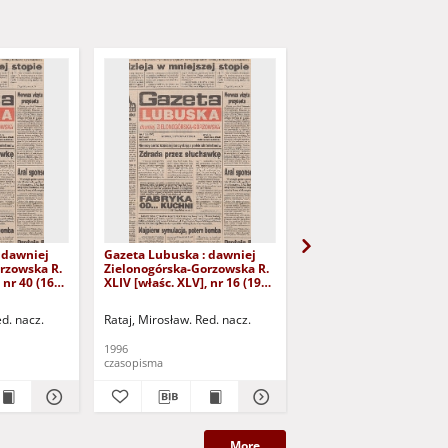
 dawniej
Gazeta Lubuska : dawniej
Gazeta Lubuska : dawn
rzowska R.
Zielonogórska-Gorzowska R.
Zielonogórska-Gorzows
 nr 40 (16
XLIV [właśc. XLV], nr 16 (19
XLI [właśc. XLII], nr 281
yd. 1
stycznia 1996). - Wyd. 1
grudnia 1993). - Wyd 1
ed. nacz.
Rataj, Mirosław. Red. nacz.
Rataj, Mirosław. Red. nac
1996
1993
czasopisma
czasopisma
More