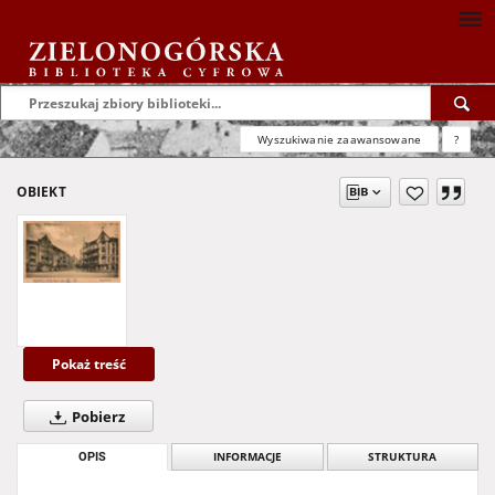
Wyszukiwanie zaawansowane
?
OBIEKT
Pokaż treść
Pobierz
OPIS
INFORMACJE
STRUKTURA