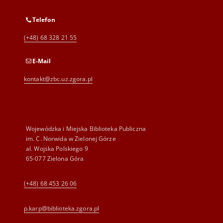
Telefon
(+48) 68 328 21 55
E-Mail
kontakt@zbc.uz.zgora.pl
Wojewódzka i Miejska Biblioteka Publiczna
im. C. Norwida w Zielonej Górze
al. Wojska Polskiego 9
65-077 Zielona Góra
(+48) 68 453 26 06
p.karp@biblioteka.zgora.pl