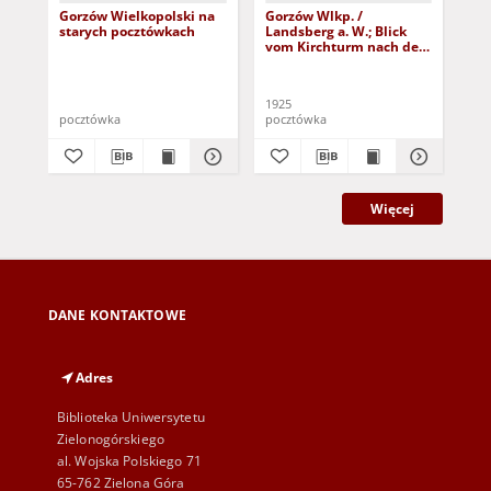
Gorzów Wielkopolski na
Gorzów Wlkp. /
Go
starych pocztówkach
Landsberg a. W.; Blick
Lan
vom Kirchturm nach der
Mo
Damm-Vorstadt
1925
191
pocztówka
pocztówka
poc
Więcej
DANE KONTAKTOWE
Adres
Biblioteka Uniwersytetu
Zielonogórskiego
al. Wojska Polskiego 71
65-762 Zielona Góra