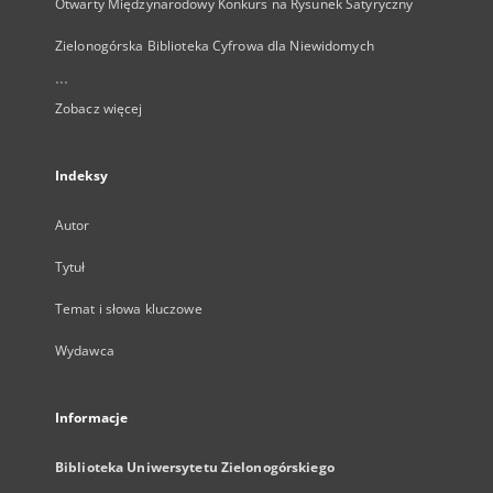
Otwarty Międzynarodowy Konkurs na Rysunek Satyryczny
Zielonogórska Biblioteka Cyfrowa dla Niewidomych
...
Zobacz więcej
Indeksy
Autor
Tytuł
Temat i słowa kluczowe
Wydawca
Informacje
Biblioteka Uniwersytetu Zielonogórskiego