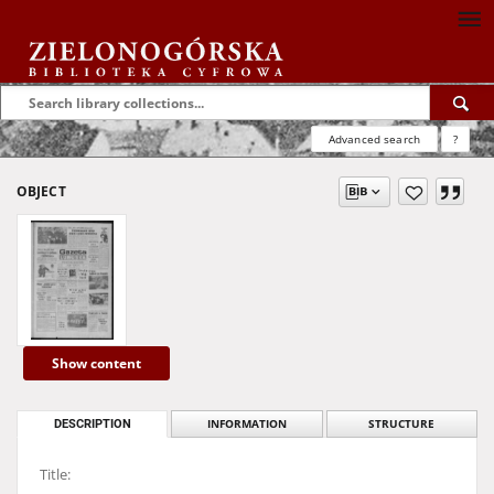
Advanced search
?
OBJECT
Show content
DESCRIPTION
INFORMATION
STRUCTURE
Title: