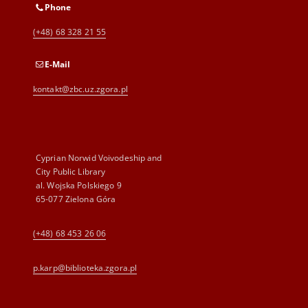
Phone
(+48) 68 328 21 55
E-Mail
kontakt@zbc.uz.zgora.pl
Cyprian Norwid Voivodeship and
City Public Library
al. Wojska Polskiego 9
65-077 Zielona Góra
(+48) 68 453 26 06
p.karp@biblioteka.zgora.pl