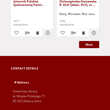
dziennik Polskiej
Zielonogórska-Gorzowska
Zi
Zjednoczonej Partii
R. XLIV [właśc. XLV], nr 52
R. 
Robotniczej : Zielona
(1 marca 1996). - Wyd. 1
(23
Góra - Gorzów R. XXVI Nr
Rataj, Mirosław. Red. nacz.
Rat
43 (23 lutego 1977). -
Wyd. A
1977
1996
199
czasopismo
czasopisma
cza
More
CONTACT DETAILS
Address
University Library
al. Wojska Polskiego 71
65-762 Zielona Góra