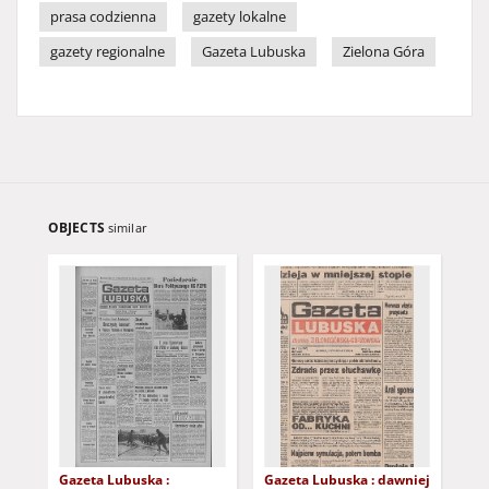
prasa codzienna
gazety lokalne
gazety regionalne
Gazeta Lubuska
Zielona Góra
OBJECTS
similar
Gazeta Lubuska :
Gazeta Lubuska : dawniej
Gaz