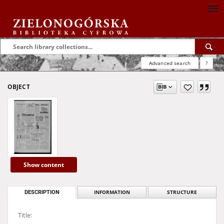
Advanced search
?
OBJECT
Show content
DESCRIPTION
INFORMATION
STRUCTURE
Title: