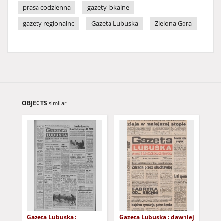
prasa codzienna
gazety lokalne
gazety regionalne
Gazeta Lubuska
Zielona Góra
OBJECTS
similar
Gazeta Lubuska :
Gazeta Lubuska : dawniej
Gaz