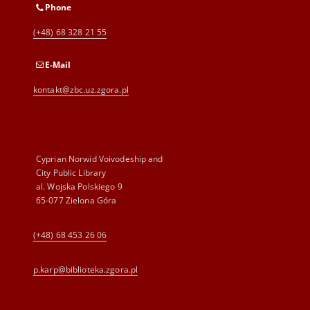
Phone
(+48) 68 328 21 55
E-Mail
kontakt@zbc.uz.zgora.pl
Cyprian Norwid Voivodeship and
City Public Library
al. Wojska Polskiego 9
65-077 Zielona Góra
(+48) 68 453 26 06
p.karp@biblioteka.zgora.pl