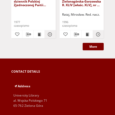
dziennik Polskiej
Zielonogórska-Gorzowska
Zi
Zjednoczonej Partii
R. XLIV [właśc. XLV], nr 52
R. 
Robotniczej : Zielona
(1 marca 1996). - Wyd. 1
(23
Góra - Gorzów R. XXVI Nr
Rataj, Mirosław. Red. nacz.
Rat
43 (23 lutego 1977). -
Wyd. A
1977
1996
199
czasopismo
czasopisma
cza
More
CONTACT DETAILS
Address
University Library
al. Wojska Polskiego 71
65-762 Zielona Góra