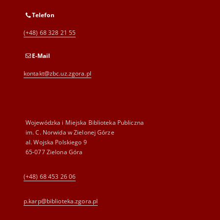
Telefon
(+48) 68 328 21 55
E-Mail
kontakt@zbc.uz.zgora.pl
Wojewódzka i Miejska Biblioteka Publiczna
im. C. Norwida w Zielonej Górze
al. Wojska Polskiego 9
65-077 Zielona Góra
(+48) 68 453 26 06
p.karp@biblioteka.zgora.pl