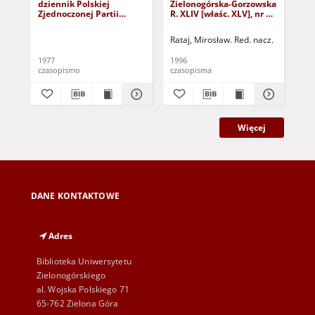
dziennik Polskiej
Zielonogórska-Gorzowska
Zi
Zjednoczonej Partii
R. XLIV [właśc. XLV], nr 52
R. 
Robotniczej : Zielona
(1 marca 1996). - Wyd. 1
(23
Góra - Gorzów R. XXVI Nr
Rataj, Mirosław. Red. nacz.
Rat
43 (23 lutego 1977). -
Wyd. A
1977
1996
199
czasopismo
czasopisma
cza
Więcej
DANE KONTAKTOWE
Adres
Biblioteka Uniwersytetu
Zielonogórskiego
al. Wojska Polskiego 71
65-762 Zielona Góra