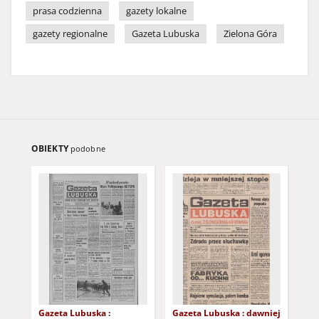
prasa codzienna
gazety lokalne
gazety regionalne
Gazeta Lubuska
Zielona Góra
OBIEKTY
podobne
Gazeta Lubuska :
Gazeta Lubuska : dawniej
Gaz