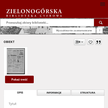
Wyszukiwanie zaawansowane
?
OBIEKT
Pokaż treść
OPIS
INFORMACJE
STRUKTURA
Tytuł: