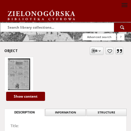
Advanced search
?
OBJECT
Show content
DESCRIPTION
INFORMATION
STRUCTURE
Title: