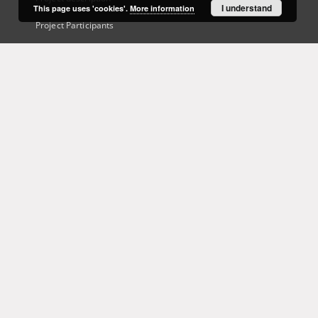
I understand
This page uses 'cookies'.
More information
Project Participants
Technical information
Frequently asked questions
Contact
User's account
Log in
Recently viewed
This service runs on
DInGO dLibra 6.3.21
software created by
Poznan