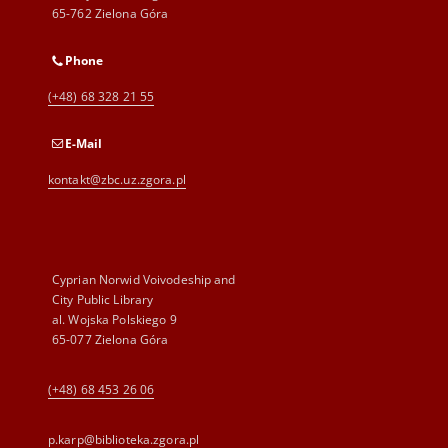
65-762 Zielona Góra
Phone
(+48) 68 328 21 55
E-Mail
kontakt@zbc.uz.zgora.pl
Cyprian Norwid Voivodeship and
City Public Library
al. Wojska Polskiego 9
65-077 Zielona Góra
(+48) 68 453 26 06
p.karp@biblioteka.zgora.pl