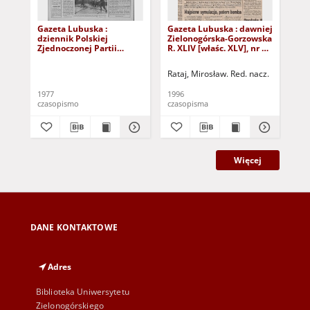
Gazeta Lubuska :
Gazeta Lubuska : dawniej
Gaz
dziennik Polskiej
Zielonogórska-Gorzowska
Zi
Zjednoczonej Partii
R. XLIV [właśc. XLV], nr 52
R. 
Robotniczej : Zielona
(1 marca 1996). - Wyd. 1
(23
Góra - Gorzów R. XXVI Nr
Rataj, Mirosław. Red. nacz.
Rat
43 (23 lutego 1977). -
Wyd. A
1977
1996
199
czasopismo
czasopisma
cza
Więcej
DANE KONTAKTOWE
Adres
Biblioteka Uniwersytetu
Zielonogórskiego