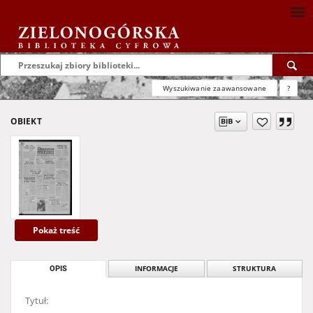
Wyszukiwanie zaawansowane
?
OBIEKT
Pokaż treść
OPIS
INFORMACJE
STRUKTURA
Tytuł: