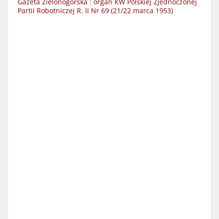
Gazeta Zielonogórska : organ KW Polskiej Zjednoczonej
Partii Robotniczej R. II Nr 69 (21/22 marca 1953)