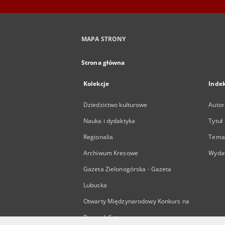
MAPA STRONY
Strona główna
Kolekcje
Inde
Dziedzictwo kulturowe
Autor
Nauka i dydaktyka
Tytuł
Regionalia
Temat
Archiwum Kresowe
Wyda
Gazeta Zielonogórska - Gazeta
Lubuska
Otwarty Międzynarodowy Konkurs na
Rysunek Satyryczny