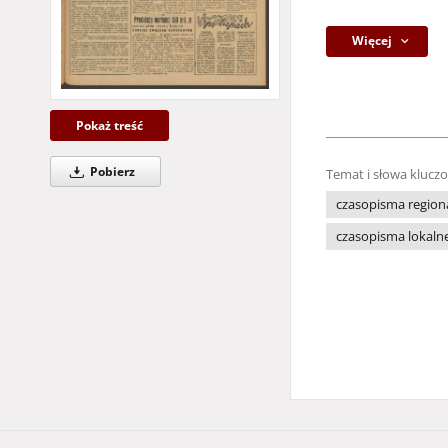
Więcej
Pokaż treść
Pobierz
Temat i słowa klucz
czasopisma region
czasopisma lokaln