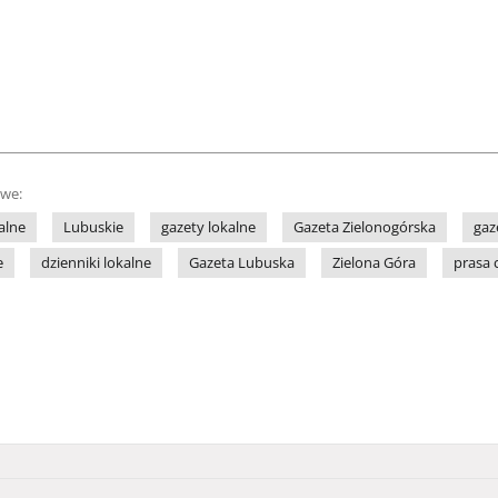
owe:
alne
Lubuskie
gazety lokalne
Gazeta Zielonogórska
gaz
e
dzienniki lokalne
Gazeta Lubuska
Zielona Góra
prasa 