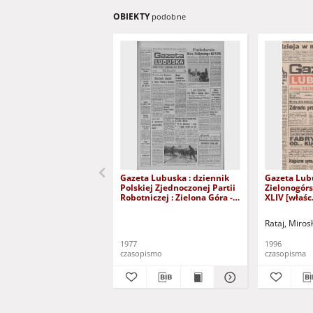
OBIEKTY
podobne
Gazeta Lubuska : dziennik
Gazeta Lub
Polskiej Zjednoczonej Partii
Zielonogór
Robotniczej : Zielona Góra -
XLIV [właśc.
Gorzów R. XXVI Nr 43 (23
marca 1996)
lutego 1977). - Wyd. A
Rataj, Miros
1977
1996
czasopismo
czasopisma