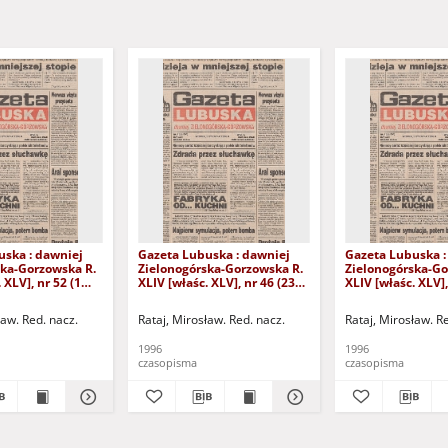
uska : dawniej
Gazeta Lubuska : dawniej
Gazeta Lubuska :
ska-Gorzowska R.
Zielonogórska-Gorzowska R.
Zielonogórska-Go
 XLV], nr 52 (1
XLIV [właśc. XLV], nr 46 (23
XLIV [właśc. XLV],
. - Wyd. 1
lutego 1996). - Wyd. 1
lutego 1996). - W
ław. Red. nacz.
Rataj, Mirosław. Red. nacz.
Rataj, Mirosław. R
1996
1996
czasopisma
czasopisma