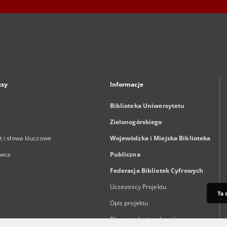
ksy
Informacje
Biblioteka Uniwersytetu
Zielonogórskiego
 i słowa kluczowe
Wojewódzka i Miejska Biblioteka
wca
Publiczna
Federacja Bibliotek Cyfrowych
Uczestnicy Projektu
Ta 
Opis projektu
Dla autorów i wydawców