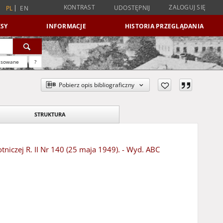
KONTRAST
ZALOGUJ SIĘ
UDOSTĘPNIJ
PL
EN
SY
INFORMACJE
HISTORIA PRZEGLĄDANIA
nsowane
?
Pobierz opis bibliograficzny
STRUKTURA
niczej R. II Nr 140 (25 maja 1949). - Wyd. ABC