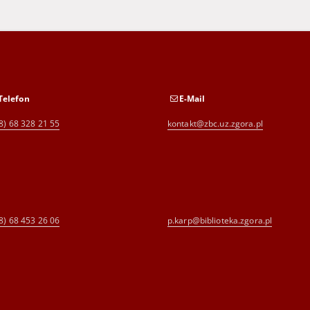
Telefon
E-Mail
8) 68 328 21 55
kontakt@zbc.uz.zgora.pl
8) 68 453 26 06
p.karp@biblioteka.zgora.pl