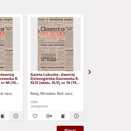
 dawniej
Gazeta Lubuska : dawniej
Gazeta Lubuska : dawn
rzowska R.
Zielonogórska-Gorzowska R.
Zielonogórska-Gorzows
 nr 40 (16
XLIV [właśc. XLV], nr 16 (19
XLI [właśc. XLII], nr 281
yd. 1
stycznia 1996). - Wyd. 1
grudnia 1993). - Wyd 1
ed. nacz.
Rataj, Mirosław. Red. nacz.
Rataj, Mirosław. Red. nac
1996
1993
czasopisma
czasopisma
Więcej