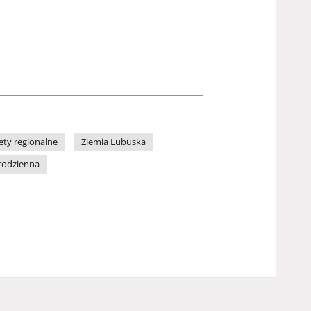
ety regionalne
Ziemia Lubuska
codzienna