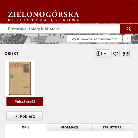
Wyszukiwanie zaawansowane
?
OBIEKT
Pokaż treść
Pobierz
OPIS
INFORMACJE
STRUKTURA