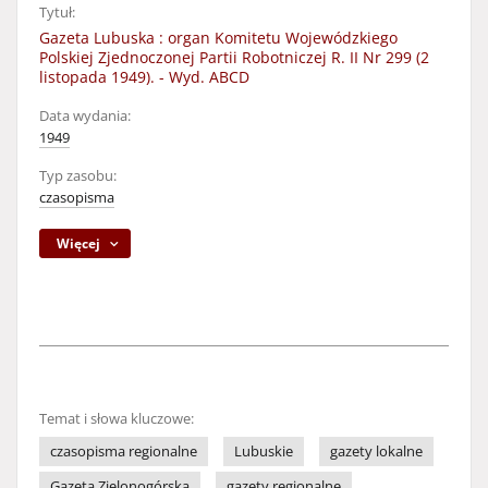
Tytuł:
Gazeta Lubuska : organ Komitetu Wojewódzkiego
Polskiej Zjednoczonej Partii Robotniczej R. II Nr 299 (2
listopada 1949). - Wyd. ABCD
Data wydania:
1949
Typ zasobu:
czasopisma
Więcej
Temat i słowa kluczowe:
czasopisma regionalne
Lubuskie
gazety lokalne
Gazeta Zielonogórska
gazety regionalne