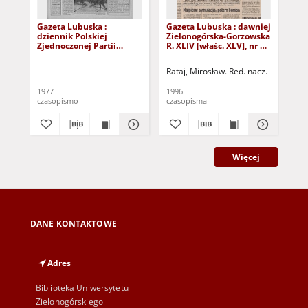
Gazeta Lubuska :
Gazeta Lubuska : dawniej
Gaz
dziennik Polskiej
Zielonogórska-Gorzowska
Zi
Zjednoczonej Partii
R. XLIV [właśc. XLV], nr 52
R. 
Robotniczej : Zielona
(1 marca 1996). - Wyd. 1
(23
Góra - Gorzów R. XXVI Nr
Rataj, Mirosław. Red. nacz.
Rat
43 (23 lutego 1977). -
Wyd. A
1977
1996
199
czasopismo
czasopisma
cza
Więcej
DANE KONTAKTOWE
Adres
Biblioteka Uniwersytetu
Zielonogórskiego