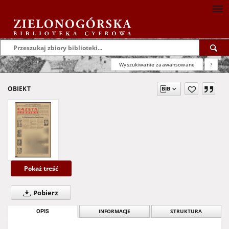
Wyszukiwanie zaawansowane
?
OBIEKT
Pokaż treść
Pobierz
OPIS
INFORMACJE
STRUKTURA