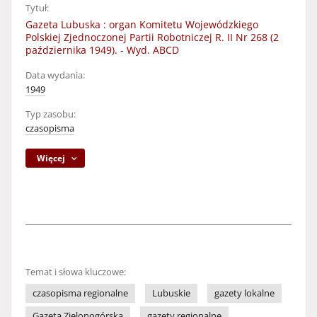
Tytuł:
Gazeta Lubuska : organ Komitetu Wojewódzkiego
Polskiej Zjednoczonej Partii Robotniczej R. II Nr 268 (2
października 1949). - Wyd. ABCD
Data wydania:
1949
Typ zasobu:
czasopisma
Więcej
Temat i słowa kluczowe:
czasopisma regionalne
Lubuskie
gazety lokalne
Gazeta Zielonogórska
gazety regionalne