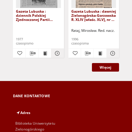
Gazeta Lubuska :
Gazeta Lubuska : dawniej
Gaz
dziennik Polskiej
Zielonogórska-Gorzowska
Zi
Zjednoczonej Partii
R. XLIV [właśc. XLV], nr 52
R. 
Robotniczej : Zielona
(1 marca 1996). - Wyd. 1
(23
Góra - Gorzów R. XXVI Nr
Rataj, Mirosław. Red. nacz.
Rat
43 (23 lutego 1977). -
Wyd. A
1977
1996
199
czasopismo
czasopisma
cza
Więcej
DANE KONTAKTOWE
Adres
Biblioteka Uniwersytetu
Zielonogórskiego