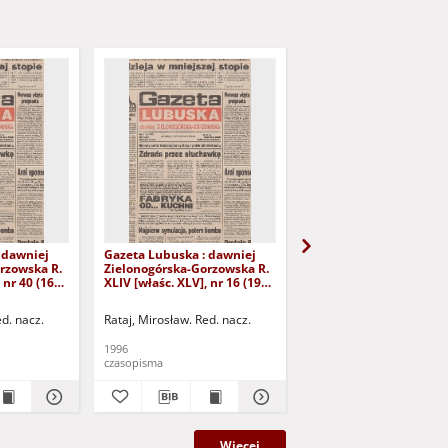
 dawniej
Gazeta Lubuska : dawniej
Gazeta Lubuska : dawn
rzowska R.
Zielonogórska-Gorzowska R.
Zielonogórska-Gorzows
 nr 40 (16
XLIV [właśc. XLV], nr 16 (19
XLI [właśc. XLII], nr 281
yd. 1
stycznia 1996). - Wyd. 1
grudnia 1993). - Wyd 1
ed. nacz.
Rataj, Mirosław. Red. nacz.
Rataj, Mirosław. Red. nac
1996
1993
czasopisma
czasopisma
Więcej