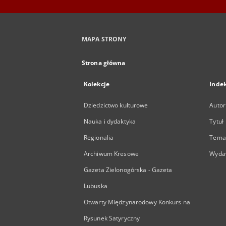
MAPA STRONY
Strona główna
Kolekcje
Inde
Dziedzictwo kulturowe
Autor
Nauka i dydaktyka
Tytuł
Regionalia
Temat
Archiwum Kresowe
Wyda
Gazeta Zielonogórska - Gazeta
Lubuska
Otwarty Międzynarodowy Konkurs na
Rysunek Satyryczny