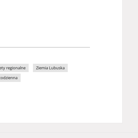
ety regionalne
Ziemia Lubuska
codzienna