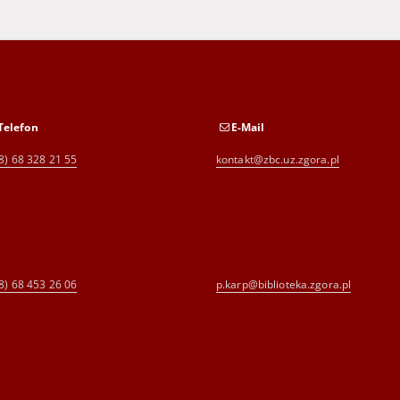
Telefon
E-Mail
8) 68 328 21 55
kontakt@zbc.uz.zgora.pl
8) 68 453 26 06
p.karp@biblioteka.zgora.pl