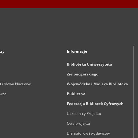
ksy
Informacje
Biblioteka Uniwersytetu
Zielonogórskiego
 i słowa kluczowe
Wojewódzka i Miejska Biblioteka
wca
Publiczna
Federacja Bibliotek Cyfrowych
Uczestnicy Projektu
Opis projektu
Dla autorów i wydawców