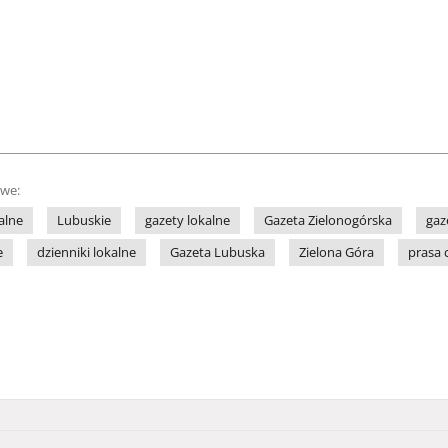
owe:
alne
Lubuskie
gazety lokalne
Gazeta Zielonogórska
gaz
e
dzienniki lokalne
Gazeta Lubuska
Zielona Góra
prasa 