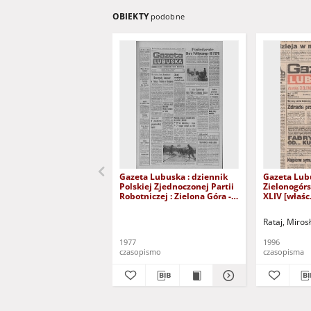
OBIEKTY
podobne
Gazeta Lubuska : dziennik
Gazeta Lub
Polskiej Zjednoczonej Partii
Zielonogór
Robotniczej : Zielona Góra -
XLIV [właśc.
Gorzów R. XXVI Nr 43 (23
marca 1996)
lutego 1977). - Wyd. A
Rataj, Miros
1977
1996
czasopismo
czasopisma