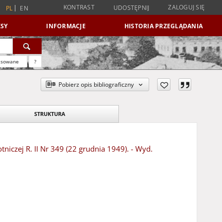
KONTRAST
ZALOGUJ SIĘ
UDOSTĘPNIJ
PL
EN
SY
INFORMACJE
HISTORIA PRZEGLĄDANIA
nsowane
?
Pobierz opis bibliograficzny
STRUKTURA
iczej R. II Nr 349 (22 grudnia 1949). - Wyd.