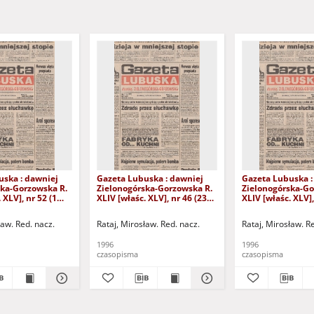
uska : dawniej
Gazeta Lubuska : dawniej
Gazeta Lubuska :
ska-Gorzowska R.
Zielonogórska-Gorzowska R.
Zielonogórska-Go
 XLV], nr 52 (1
XLIV [właśc. XLV], nr 46 (23
XLIV [właśc. XLV],
. - Wyd. 1
lutego 1996). - Wyd. 1
lutego 1996). - W
ław. Red. nacz.
Rataj, Mirosław. Red. nacz.
Rataj, Mirosław. R
1996
1996
czasopisma
czasopisma