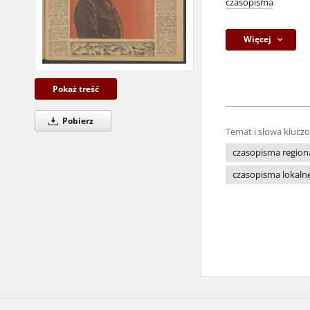
czasopisma
Więcej
Pokaż treść
Pobierz
Temat i słowa klucz
czasopisma region
czasopisma lokaln