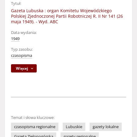
Tytuł:
Gazeta Lubuska : organ Komitetu Wojewódzkiego
Polskiej Zjednoczonej Partii Robotniczej R. II Nr 141 (26
maja 1949). - Wyd. ABC
Data wydania:
1949
Typ zasobu:
czasopisma
Więcej
Temat i słowa kluczowe:
czasopisma regionalne
Lubuskie
gazety lokalne
Gazeta Zielonogórska
gazety regionalne