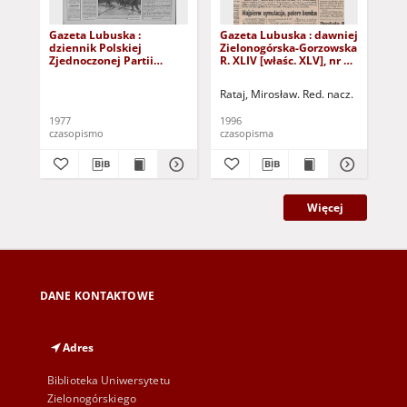
Gazeta Lubuska :
Gazeta Lubuska : dawniej
Gaz
dziennik Polskiej
Zielonogórska-Gorzowska
Zi
Zjednoczonej Partii
R. XLIV [właśc. XLV], nr 52
R. 
Robotniczej : Zielona
(1 marca 1996). - Wyd. 1
(23
Góra - Gorzów R. XXVI Nr
Rataj, Mirosław. Red. nacz.
Rat
43 (23 lutego 1977). -
Wyd. A
1977
1996
199
czasopismo
czasopisma
cza
Więcej
DANE KONTAKTOWE
Adres
Biblioteka Uniwersytetu
Zielonogórskiego