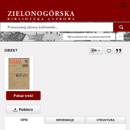
Wyszukiwanie zaawansowane
?
OBIEKT
Pokaż treść
Pobierz
OPIS
INFORMACJE
STRUKTURA