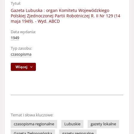
Tytuł:
Gazeta Lubuska : organ Komitetu Wojewódzkiego
Polskiej Zjednoczonej Partii Robotniczej R. II Nr 129 (14
maja 1949). - Wyd. ABCD
Data wydania:
1949
Typ zasobu:
czasopisma
Więcej
Temat i słowa kluczowe:
czasopisma regionalne
Lubuskie
gazety lokalne
Gazeta Zielonogórska
gazety regionalne