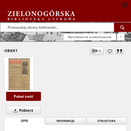
Wyszukiwanie zaawansowane
?
OBIEKT
Pokaż treść
Pobierz
OPIS
INFORMACJE
STRUKTURA