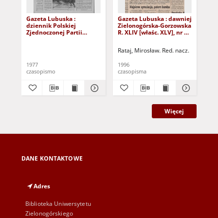
Gazeta Lubuska :
Gazeta Lubuska : dawniej
Gaz
dziennik Polskiej
Zielonogórska-Gorzowska
Zi
Zjednoczonej Partii
R. XLIV [właśc. XLV], nr 52
R. 
Robotniczej : Zielona
(1 marca 1996). - Wyd. 1
(23
Góra - Gorzów R. XXVI Nr
Rataj, Mirosław. Red. nacz.
Rat
43 (23 lutego 1977). -
Wyd. A
1977
1996
199
czasopismo
czasopisma
cza
Więcej
DANE KONTAKTOWE
Adres
Biblioteka Uniwersytetu
Zielonogórskiego