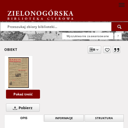
Wyszukiwanie zaawansowane
?
OBIEKT
Pokaż treść
Pobierz
OPIS
INFORMACJE
STRUKTURA