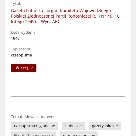
Tytuł:
Gazeta Lubuska : organ Komitetu Wojewódzkiego
Polskiej Zjednoczonej Partii Robotniczej R. II Nr 40 (10
lutego 1949). - Wyd. ABC
Data wydania:
1949
Typ zasobu:
czasopisma
Więcej
Temat i słowa kluczowe:
czasopisma regionalne
Lubuskie
gazety lokalne
Gazeta Zielonogórska
gazety regionalne