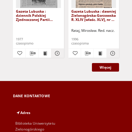
Gazeta Lubuska :
Gazeta Lubuska : dawniej
Gaz
dziennik Polskiej
Zielonogórska-Gorzowska
Zi
Zjednoczonej Partii
R. XLIV [właśc. XLV], nr 52
R. 
Robotniczej : Zielona
(1 marca 1996). - Wyd. 1
(23
Góra - Gorzów R. XXVI Nr
Rataj, Mirosław. Red. nacz.
Rat
43 (23 lutego 1977). -
Wyd. A
1977
1996
199
czasopismo
czasopisma
cza
Więcej
DANE KONTAKTOWE
Adres
Biblioteka Uniwersytetu
Zielonogórskiego