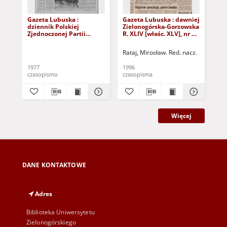
Gazeta Lubuska :
Gazeta Lubuska : dawniej
Gaz
dziennik Polskiej
Zielonogórska-Gorzowska
Zi
Zjednoczonej Partii
R. XLIV [właśc. XLV], nr 52
R. 
Robotniczej : Zielona
(1 marca 1996). - Wyd. 1
(23
Góra - Gorzów R. XXVI Nr
Rataj, Mirosław. Red. nacz.
Rat
43 (23 lutego 1977). -
Wyd. A
1977
1996
199
czasopismo
czasopisma
cza
Więcej
DANE KONTAKTOWE
Adres
Biblioteka Uniwersytetu
Zielonogórskiego