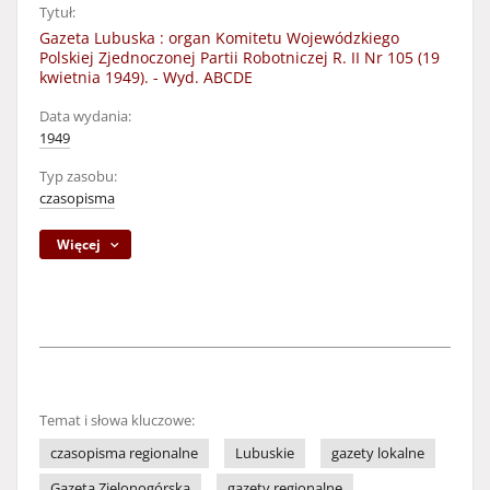
Tytuł:
Gazeta Lubuska : organ Komitetu Wojewódzkiego
Polskiej Zjednoczonej Partii Robotniczej R. II Nr 105 (19
kwietnia 1949). - Wyd. ABCDE
Data wydania:
1949
Typ zasobu:
czasopisma
Więcej
Temat i słowa kluczowe:
czasopisma regionalne
Lubuskie
gazety lokalne
Gazeta Zielonogórska
gazety regionalne