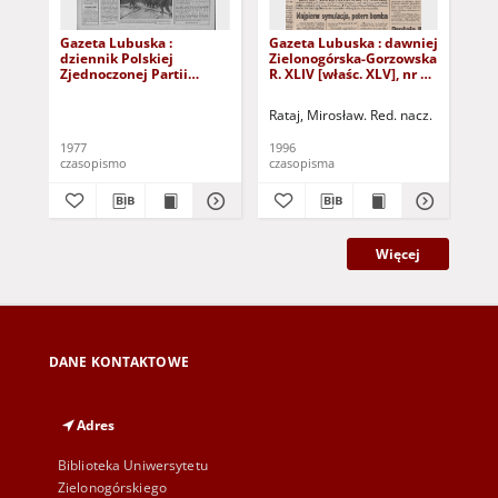
Gazeta Lubuska :
Gazeta Lubuska : dawniej
Gaz
dziennik Polskiej
Zielonogórska-Gorzowska
Zi
Zjednoczonej Partii
R. XLIV [właśc. XLV], nr 52
R. 
Robotniczej : Zielona
(1 marca 1996). - Wyd. 1
(23
Góra - Gorzów R. XXVI Nr
Rataj, Mirosław. Red. nacz.
Rat
43 (23 lutego 1977). -
Wyd. A
1977
1996
199
czasopismo
czasopisma
cza
Więcej
DANE KONTAKTOWE
Adres
Biblioteka Uniwersytetu
Zielonogórskiego