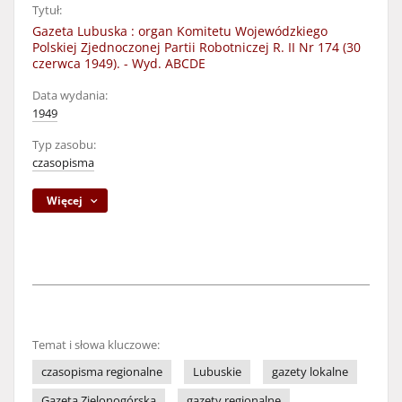
Tytuł:
Gazeta Lubuska : organ Komitetu Wojewódzkiego
Polskiej Zjednoczonej Partii Robotniczej R. II Nr 174 (30
czerwca 1949). - Wyd. ABCDE
Data wydania:
1949
Typ zasobu:
czasopisma
Więcej
Temat i słowa kluczowe:
czasopisma regionalne
Lubuskie
gazety lokalne
Gazeta Zielonogórska
gazety regionalne