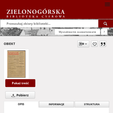
Wyszukiwanie zaawansowane
?
OBIEKT
Pokaż treść
Pobierz
OPIS
INFORMACJE
STRUKTURA