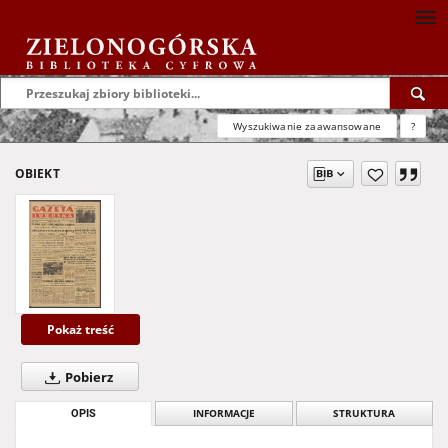
Wyszukiwanie zaawansowane
?
OBIEKT
Pokaż treść
Pobierz
OPIS
INFORMACJE
STRUKTURA