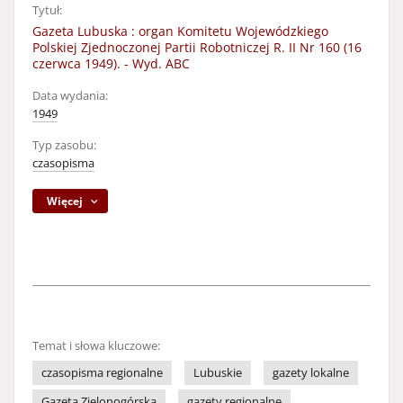
Tytuł:
Gazeta Lubuska : organ Komitetu Wojewódzkiego
Polskiej Zjednoczonej Partii Robotniczej R. II Nr 160 (16
czerwca 1949). - Wyd. ABC
Data wydania:
1949
Typ zasobu:
czasopisma
Więcej
Temat i słowa kluczowe:
czasopisma regionalne
Lubuskie
gazety lokalne
Gazeta Zielonogórska
gazety regionalne