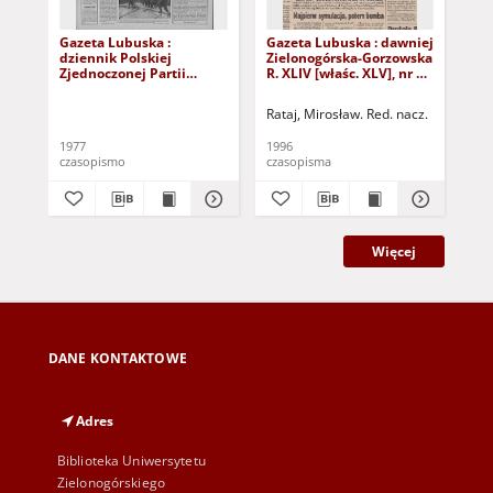
Gazeta Lubuska :
Gazeta Lubuska : dawniej
Gaz
dziennik Polskiej
Zielonogórska-Gorzowska
Zi
Zjednoczonej Partii
R. XLIV [właśc. XLV], nr 52
R. 
Robotniczej : Zielona
(1 marca 1996). - Wyd. 1
(23
Góra - Gorzów R. XXVI Nr
Rataj, Mirosław. Red. nacz.
Rat
43 (23 lutego 1977). -
Wyd. A
1977
1996
199
czasopismo
czasopisma
cza
Więcej
DANE KONTAKTOWE
Adres
Biblioteka Uniwersytetu
Zielonogórskiego