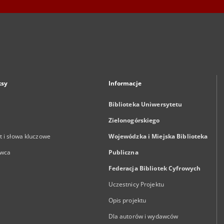
ksy
Informacje
Biblioteka Uniwersytetu
Zielonogórskiego
 i słowa kluczowe
Wojewódzka i Miejska Biblioteka
wca
Publiczna
Federacja Bibliotek Cyfrowych
Uczestnicy Projektu
Opis projektu
Dla autorów i wydawców