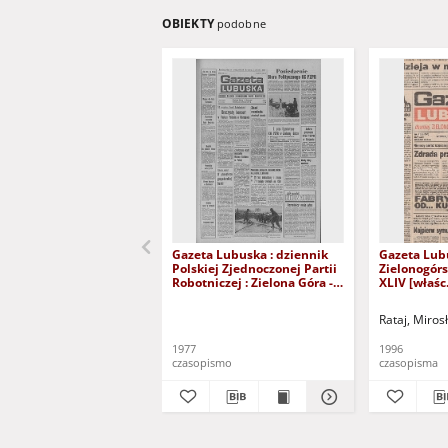
OBIEKTY
podobne
Gazeta Lubuska : dziennik
Gazeta Lub
Polskiej Zjednoczonej Partii
Zielonogór
Robotniczej : Zielona Góra -
XLIV [właśc.
Gorzów R. XXVI Nr 43 (23
marca 1996)
lutego 1977). - Wyd. A
Rataj, Miros
1977
1996
czasopismo
czasopisma