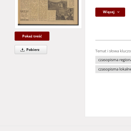
Więcej
Pokaż treść
Pobierz
Temat i słowa klucz
czasopisma region
czasopisma lokaln