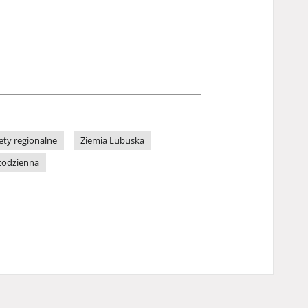
ety regionalne
Ziemia Lubuska
codzienna