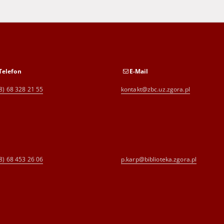
Telefon
E-Mail
8) 68 328 21 55
kontakt@zbc.uz.zgora.pl
8) 68 453 26 06
p.karp@biblioteka.zgora.pl