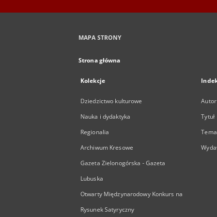
MAPA STRONY
Strona główna
Kolekcje
Inde
Dziedzictwo kulturowe
Autor
Nauka i dydaktyka
Tytuł
Regionalia
Temat
Archiwum Kresowe
Wyda
Gazeta Zielonogórska - Gazeta
Lubuska
Otwarty Międzynarodowy Konkurs na
Rysunek Satyryczny