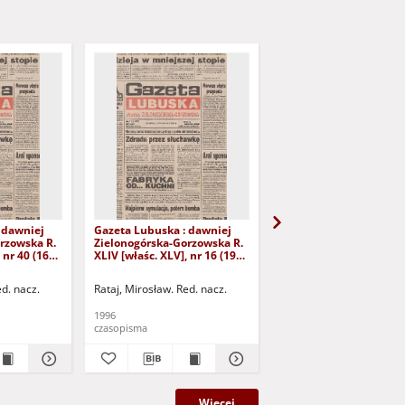
 dawniej
Gazeta Lubuska : dawniej
Gazeta Lubuska : dawn
rzowska R.
Zielonogórska-Gorzowska R.
Zielonogórska-Gorzows
 nr 40 (16
XLIV [właśc. XLV], nr 16 (19
XLI [właśc. XLII], nr 281
yd. 1
stycznia 1996). - Wyd. 1
grudnia 1993). - Wyd 1
ed. nacz.
Rataj, Mirosław. Red. nacz.
Rataj, Mirosław. Red. nac
1996
1993
czasopisma
czasopisma
Więcej