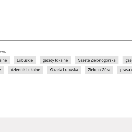
owe:
alne
Lubuskie
gazety lokalne
Gazeta Zielonogórska
gaz
e
dzienniki lokalne
Gazeta Lubuska
Zielona Góra
prasa 