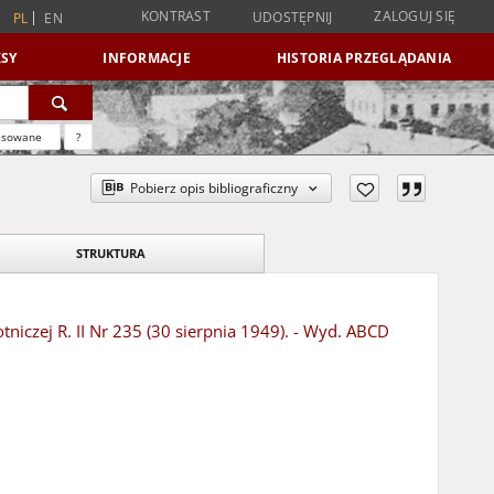
KONTRAST
ZALOGUJ SIĘ
UDOSTĘPNIJ
PL
EN
SY
INFORMACJE
HISTORIA PRZEGLĄDANIA
nsowane
?
Pobierz opis bibliograficzny
STRUKTURA
niczej R. II Nr 235 (30 sierpnia 1949). - Wyd. ABCD