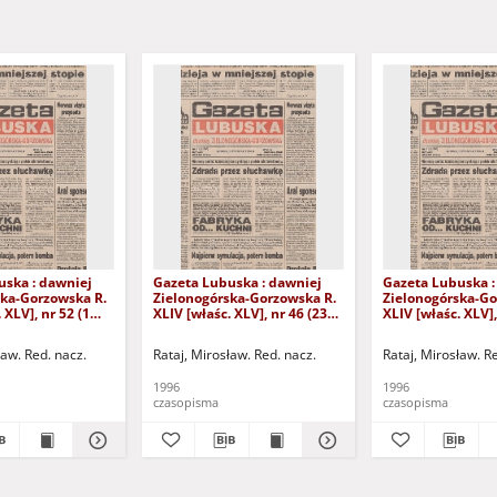
uska : dawniej
Gazeta Lubuska : dawniej
Gazeta Lubuska :
ska-Gorzowska R.
Zielonogórska-Gorzowska R.
Zielonogórska-Go
 XLV], nr 52 (1
XLIV [właśc. XLV], nr 46 (23
XLIV [właśc. XLV],
. - Wyd. 1
lutego 1996). - Wyd. 1
lutego 1996). - W
ław. Red. nacz.
Rataj, Mirosław. Red. nacz.
Rataj, Mirosław. R
1996
1996
czasopisma
czasopisma