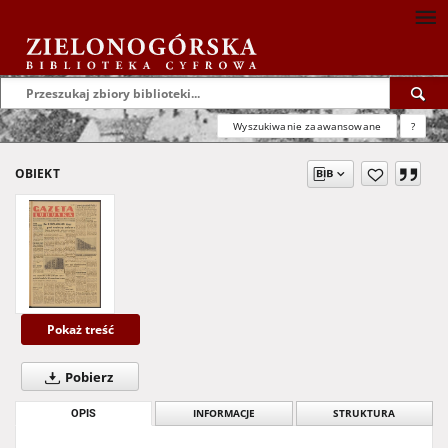
Wyszukiwanie zaawansowane
?
OBIEKT
Pokaż treść
Pobierz
OPIS
INFORMACJE
STRUKTURA