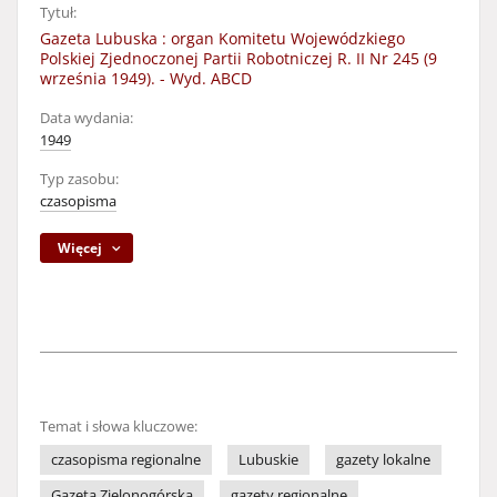
Tytuł:
Gazeta Lubuska : organ Komitetu Wojewódzkiego
Polskiej Zjednoczonej Partii Robotniczej R. II Nr 245 (9
września 1949). - Wyd. ABCD
Data wydania:
1949
Typ zasobu:
czasopisma
Więcej
Temat i słowa kluczowe:
czasopisma regionalne
Lubuskie
gazety lokalne
Gazeta Zielonogórska
gazety regionalne