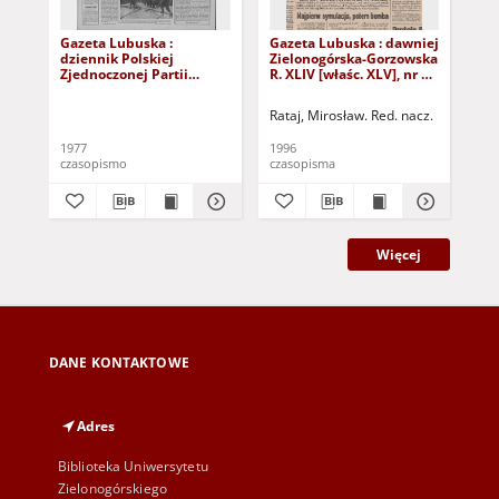
Gazeta Lubuska :
Gazeta Lubuska : dawniej
Gaz
dziennik Polskiej
Zielonogórska-Gorzowska
Zi
Zjednoczonej Partii
R. XLIV [właśc. XLV], nr 52
R. 
Robotniczej : Zielona
(1 marca 1996). - Wyd. 1
(23
Góra - Gorzów R. XXVI Nr
Rataj, Mirosław. Red. nacz.
Rat
43 (23 lutego 1977). -
Wyd. A
1977
1996
199
czasopismo
czasopisma
cza
Więcej
DANE KONTAKTOWE
Adres
Biblioteka Uniwersytetu
Zielonogórskiego