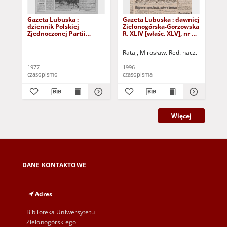
Gazeta Lubuska :
Gazeta Lubuska : dawniej
Gaz
dziennik Polskiej
Zielonogórska-Gorzowska
Zi
Zjednoczonej Partii
R. XLIV [właśc. XLV], nr 52
R. 
Robotniczej : Zielona
(1 marca 1996). - Wyd. 1
(23
Góra - Gorzów R. XXVI Nr
Rataj, Mirosław. Red. nacz.
Rat
43 (23 lutego 1977). -
Wyd. A
1977
1996
199
czasopismo
czasopisma
cza
Więcej
DANE KONTAKTOWE
Adres
Biblioteka Uniwersytetu
Zielonogórskiego