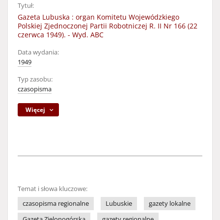
Tytuł:
Gazeta Lubuska : organ Komitetu Wojewódzkiego
Polskiej Zjednoczonej Partii Robotniczej R. II Nr 166 (22
czerwca 1949). - Wyd. ABC
Data wydania:
1949
Typ zasobu:
czasopisma
Więcej
Temat i słowa kluczowe:
czasopisma regionalne
Lubuskie
gazety lokalne
Gazeta Zielonogórska
gazety regionalne