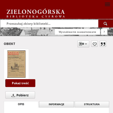
Wyszukiwanie zaawansowane
?
OBIEKT
Pokaż treść
Pobierz
OPIS
INFORMACJE
STRUKTURA