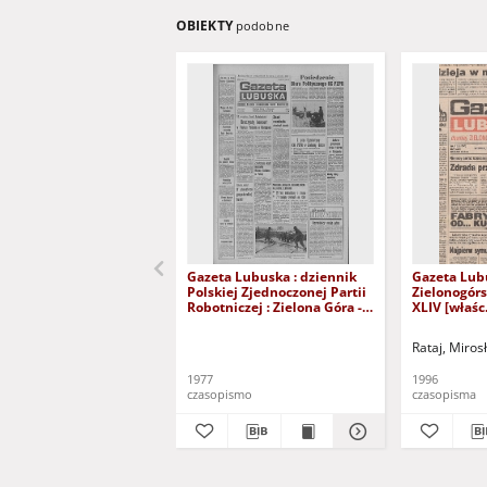
OBIEKTY
podobne
Gazeta Lubuska : dziennik
Gazeta Lub
Polskiej Zjednoczonej Partii
Zielonogór
Robotniczej : Zielona Góra -
XLIV [właśc.
Gorzów R. XXVI Nr 43 (23
marca 1996)
lutego 1977). - Wyd. A
Rataj, Miros
1977
1996
czasopismo
czasopisma