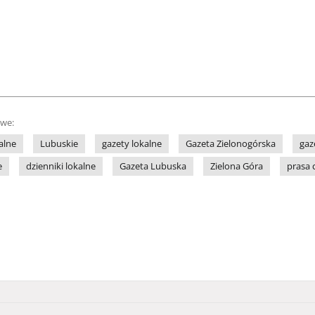
owe:
alne
Lubuskie
gazety lokalne
Gazeta Zielonogórska
gaz
e
dzienniki lokalne
Gazeta Lubuska
Zielona Góra
prasa 