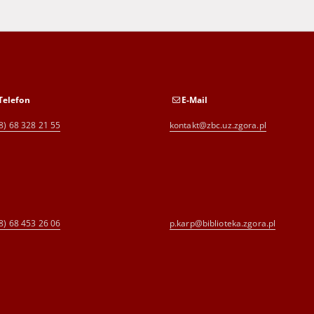
Telefon
E-Mail
8) 68 328 21 55
kontakt@zbc.uz.zgora.pl
8) 68 453 26 06
p.karp@biblioteka.zgora.pl