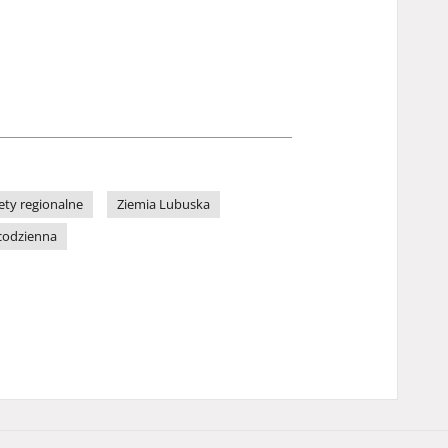
ety regionalne
Ziemia Lubuska
codzienna