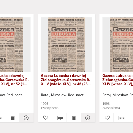
uska : dawniej
Gazeta Lubuska : dawniej
Gazeta Lubuska :
ska-Gorzowska R.
Zielonogórska-Gorzowska R.
Zielonogórska-Go
 XLV], nr 52 (1
XLIV [właśc. XLV], nr 46 (23
XLIV [właśc. XLV],
. - Wyd. 1
lutego 1996). - Wyd. 1
lutego 1996). - W
ław. Red. nacz.
Rataj, Mirosław. Red. nacz.
Rataj, Mirosław. R
1996
1996
czasopisma
czasopisma