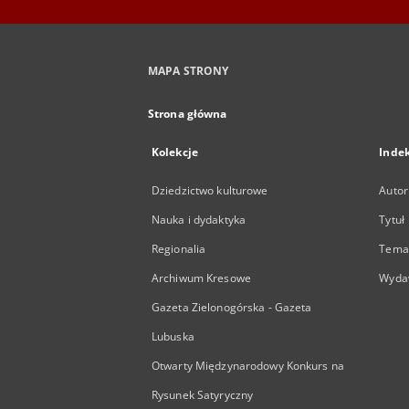
MAPA STRONY
Strona główna
Kolekcje
Inde
Dziedzictwo kulturowe
Autor
Nauka i dydaktyka
Tytuł
Regionalia
Temat
Archiwum Kresowe
Wyda
Gazeta Zielonogórska - Gazeta
Lubuska
Otwarty Międzynarodowy Konkurs na
Rysunek Satyryczny