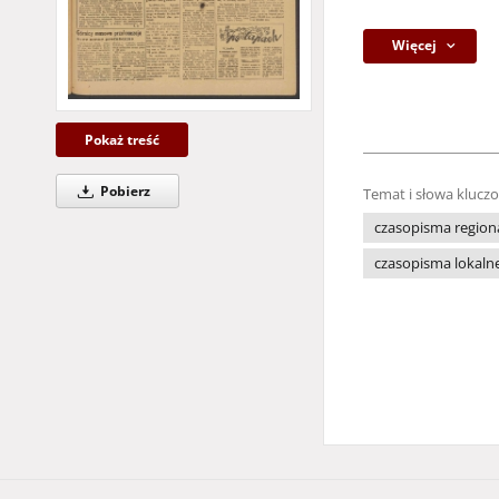
Więcej
Pokaż treść
Pobierz
Temat i słowa klucz
czasopisma region
czasopisma lokaln