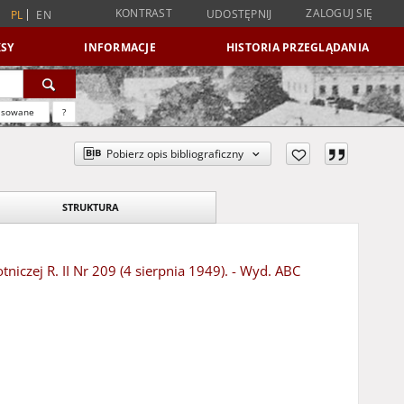
KONTRAST
ZALOGUJ SIĘ
UDOSTĘPNIJ
PL
EN
SY
INFORMACJE
HISTORIA PRZEGLĄDANIA
nsowane
?
Pobierz opis bibliograficzny
STRUKTURA
iczej R. II Nr 209 (4 sierpnia 1949). - Wyd. ABC