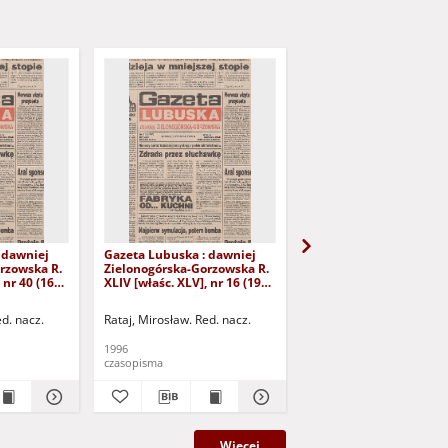
 dawniej
Gazeta Lubuska : dawniej
Gazeta Lubuska : dawn
rzowska R.
Zielonogórska-Gorzowska R.
Zielonogórska-Gorzows
 nr 40 (16
XLIV [właśc. XLV], nr 16 (19
XLI [właśc. XLII], nr 281
yd. 1
stycznia 1996). - Wyd. 1
grudnia 1993). - Wyd 1
ed. nacz.
Rataj, Mirosław. Red. nacz.
Rataj, Mirosław. Red. nac
1996
1993
czasopisma
czasopisma
Więcej