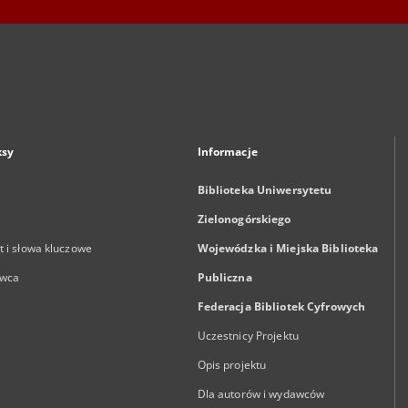
ksy
Informacje
Biblioteka Uniwersytetu
Zielonogórskiego
 i słowa kluczowe
Wojewódzka i Miejska Biblioteka
wca
Publiczna
Federacja Bibliotek Cyfrowych
Uczestnicy Projektu
Opis projektu
Dla autorów i wydawców