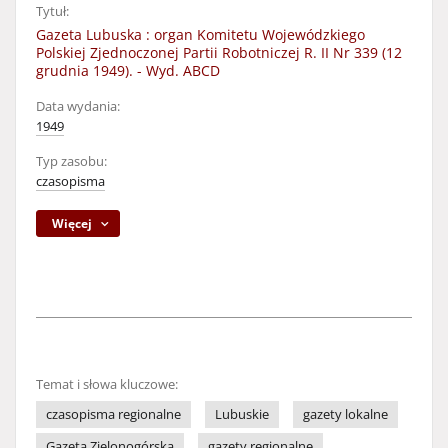
Tytuł:
Gazeta Lubuska : organ Komitetu Wojewódzkiego
Polskiej Zjednoczonej Partii Robotniczej R. II Nr 339 (12
grudnia 1949). - Wyd. ABCD
Data wydania:
1949
Typ zasobu:
czasopisma
Więcej
Temat i słowa kluczowe:
czasopisma regionalne
Lubuskie
gazety lokalne
Gazeta Zielonogórska
gazety regionalne