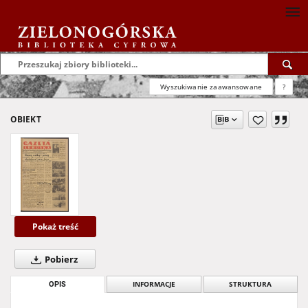
Wyszukiwanie zaawansowane
?
OBIEKT
Pokaż treść
Pobierz
OPIS
INFORMACJE
STRUKTURA