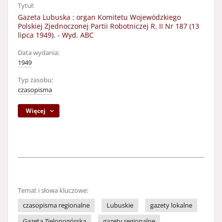
Tytuł:
Gazeta Lubuska : organ Komitetu Wojewódzkiego
Polskiej Zjednoczonej Partii Robotniczej R. II Nr 187 (13
lipca 1949). - Wyd. ABC
Data wydania:
1949
Typ zasobu:
czasopisma
Więcej
Temat i słowa kluczowe:
czasopisma regionalne
Lubuskie
gazety lokalne
Gazeta Zielonogórska
gazety regionalne