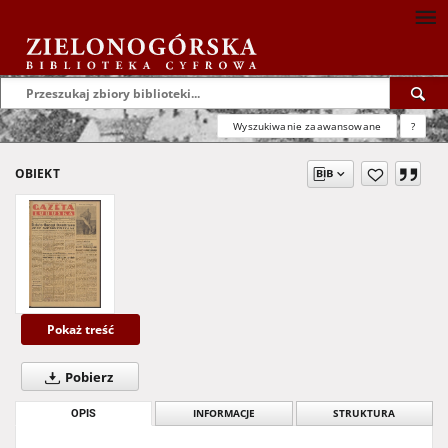
Wyszukiwanie zaawansowane
?
OBIEKT
Pokaż treść
Pobierz
OPIS
INFORMACJE
STRUKTURA