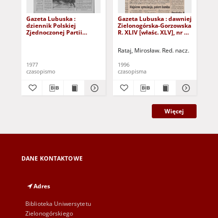
Gazeta Lubuska :
Gazeta Lubuska : dawniej
Gaz
dziennik Polskiej
Zielonogórska-Gorzowska
Zi
Zjednoczonej Partii
R. XLIV [właśc. XLV], nr 52
R. 
Robotniczej : Zielona
(1 marca 1996). - Wyd. 1
(23
Góra - Gorzów R. XXVI Nr
Rataj, Mirosław. Red. nacz.
Rat
43 (23 lutego 1977). -
Wyd. A
1977
1996
199
czasopismo
czasopisma
cza
Więcej
DANE KONTAKTOWE
Adres
Biblioteka Uniwersytetu
Zielonogórskiego