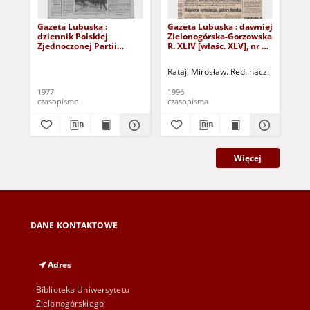
Gazeta Lubuska :
Gazeta Lubuska : dawniej
Gaz
dziennik Polskiej
Zielonogórska-Gorzowska
Zi
Zjednoczonej Partii
R. XLIV [właśc. XLV], nr 52
R. 
Robotniczej : Zielona
(1 marca 1996). - Wyd. 1
(23
Góra - Gorzów R. XXVI Nr
Rataj, Mirosław. Red. nacz.
Rat
43 (23 lutego 1977). -
Wyd. A
1977
1996
199
czasopismo
czasopisma
cza
Więcej
DANE KONTAKTOWE
Adres
Biblioteka Uniwersytetu
Zielonogórskiego