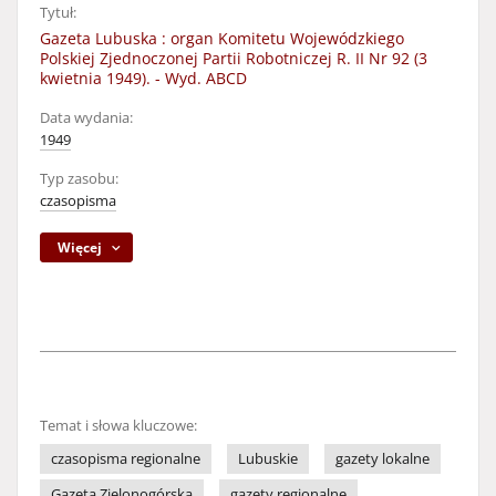
Tytuł:
Gazeta Lubuska : organ Komitetu Wojewódzkiego
Polskiej Zjednoczonej Partii Robotniczej R. II Nr 92 (3
kwietnia 1949). - Wyd. ABCD
Data wydania:
1949
Typ zasobu:
czasopisma
Więcej
Temat i słowa kluczowe:
czasopisma regionalne
Lubuskie
gazety lokalne
Gazeta Zielonogórska
gazety regionalne