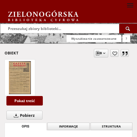
Wyszukiwanie zaawansowane
?
OBIEKT
Pokaż treść
Pobierz
OPIS
INFORMACJE
STRUKTURA