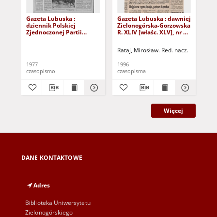
Gazeta Lubuska :
Gazeta Lubuska : dawniej
Gaz
dziennik Polskiej
Zielonogórska-Gorzowska
Zi
Zjednoczonej Partii
R. XLIV [właśc. XLV], nr 52
R. 
Robotniczej : Zielona
(1 marca 1996). - Wyd. 1
(23
Góra - Gorzów R. XXVI Nr
Rataj, Mirosław. Red. nacz.
Rat
43 (23 lutego 1977). -
Wyd. A
1977
1996
199
czasopismo
czasopisma
cza
Więcej
DANE KONTAKTOWE
Adres
Biblioteka Uniwersytetu
Zielonogórskiego