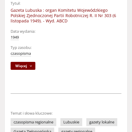
Tytuł:
Gazeta Lubuska : organ Komitetu Wojewódzkiego
Polskiej Zjednoczonej Partii Robotniczej R. II Nr 303 (6
listopada 1949). - Wyd. ABCD
Data wydania:
1949
Typ zasobu:
czasopisma
Więcej
Temat i słowa kluczowe:
czasopisma regionalne
Lubuskie
gazety lokalne
Gazeta Zielonogórska
gazety regionalne