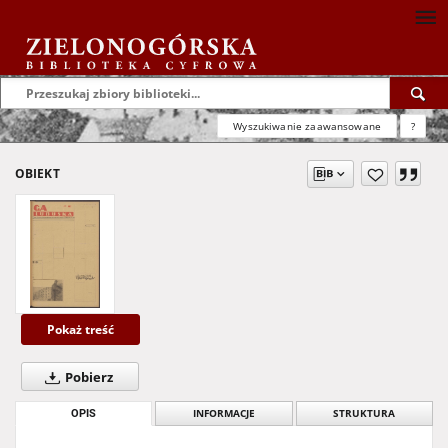
Wyszukiwanie zaawansowane
?
OBIEKT
Pokaż treść
Pobierz
OPIS
INFORMACJE
STRUKTURA