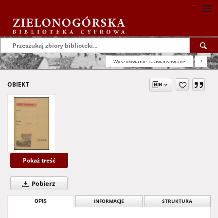
Wyszukiwanie zaawansowane
?
OBIEKT
Pokaż treść
Pobierz
OPIS
INFORMACJE
STRUKTURA