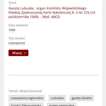
Tytuł:
Gazeta Lubuska : organ Komitetu Wojewódzkiego
Polskiej Zjednoczonej Partii Robotniczej R. II Nr 276 (10
października 1949). - Wyd. ABCD
Data wydania:
1949
Typ zasobu:
czasopisma
Więcej
Temat i słowa kluczowe:
czasopisma regionalne
Lubuskie
gazety lokalne
Gazeta Zielonogórska
gazety regionalne