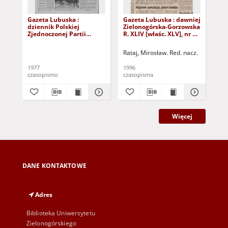
Gazeta Lubuska :
Gazeta Lubuska : dawniej
Gaz
dziennik Polskiej
Zielonogórska-Gorzowska
Zi
Zjednoczonej Partii
R. XLIV [właśc. XLV], nr 52
R. 
Robotniczej : Zielona
(1 marca 1996). - Wyd. 1
(23
Góra - Gorzów R. XXVI Nr
Rataj, Mirosław. Red. nacz.
Rat
43 (23 lutego 1977). -
Wyd. A
1977
1996
199
czasopismo
czasopisma
cza
Więcej
DANE KONTAKTOWE
Adres
Biblioteka Uniwersytetu
Zielonogórskiego