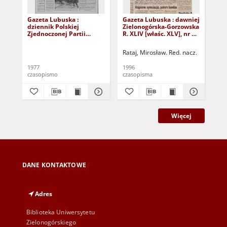
Gazeta Lubuska :
Gazeta Lubuska : dawniej
Gaz
dziennik Polskiej
Zielonogórska-Gorzowska
Zi
Zjednoczonej Partii
R. XLIV [właśc. XLV], nr 52
R. 
Robotniczej : Zielona
(1 marca 1996). - Wyd. 1
(23
Góra - Gorzów R. XXVI Nr
Rataj, Mirosław. Red. nacz.
Rat
43 (23 lutego 1977). -
Wyd. A
1977
1996
199
czasopismo
czasopisma
cza
Więcej
DANE KONTAKTOWE
Adres
Biblioteka Uniwersytetu
Zielonogórskiego