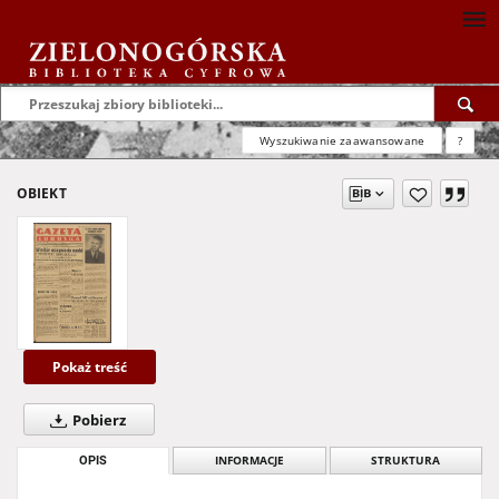
Wyszukiwanie zaawansowane
?
OBIEKT
Pokaż treść
Pobierz
OPIS
INFORMACJE
STRUKTURA