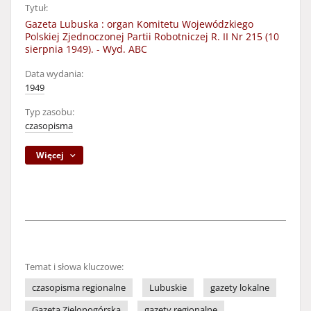
Tytuł:
Gazeta Lubuska : organ Komitetu Wojewódzkiego
Polskiej Zjednoczonej Partii Robotniczej R. II Nr 215 (10
sierpnia 1949). - Wyd. ABC
Data wydania:
1949
Typ zasobu:
czasopisma
Więcej
Temat i słowa kluczowe:
czasopisma regionalne
Lubuskie
gazety lokalne
Gazeta Zielonogórska
gazety regionalne