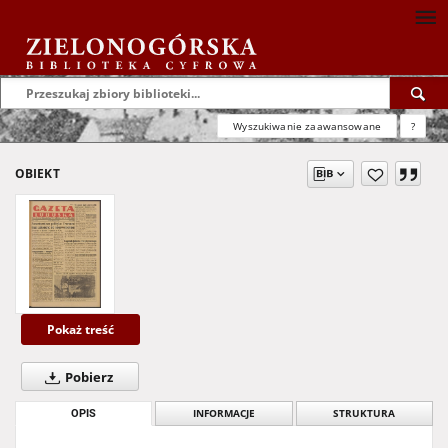
Wyszukiwanie zaawansowane
?
OBIEKT
Pokaż treść
Pobierz
OPIS
INFORMACJE
STRUKTURA