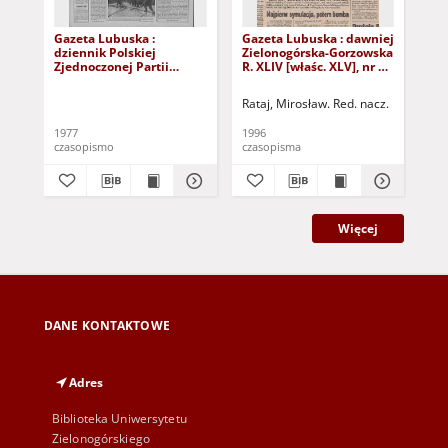
Gazeta Lubuska :
Gazeta Lubuska : dawniej
Gaz
dziennik Polskiej
Zielonogórska-Gorzowska
Zi
Zjednoczonej Partii
R. XLIV [właśc. XLV], nr 52
R. 
Robotniczej : Zielona
(1 marca 1996). - Wyd. 1
(23
Góra - Gorzów R. XXVI Nr
Rataj, Mirosław. Red. nacz.
Rat
43 (23 lutego 1977). -
Wyd. A
1977
1996
199
czasopismo
czasopisma
cza
Więcej
DANE KONTAKTOWE
Adres
Biblioteka Uniwersytetu
Zielonogórskiego