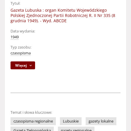
Tytuł:
Gazeta Lubuska : organ Komitetu Wojewódzkiego
Polskiej Zjednoczonej Partii Robotniczej R. II Nr 335 (8
grudnia 1949). - Wyd. ABCDE
Data wydania:
1949
Typ zasobu:
czasopisma
Więcej
Temat i słowa kluczowe:
czasopisma regionalne
Lubuskie
gazety lokalne
Gazeta Zielonogórska
gazety regionalne