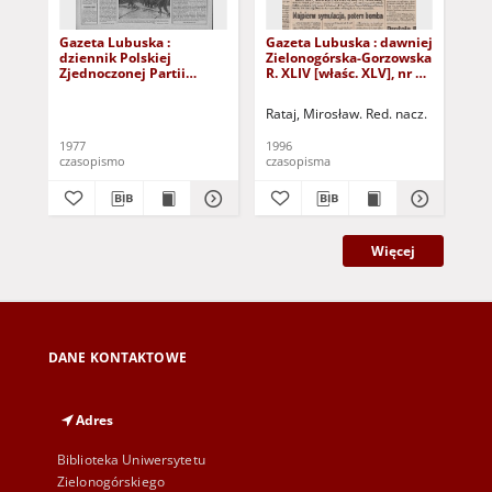
Gazeta Lubuska :
Gazeta Lubuska : dawniej
Gaz
dziennik Polskiej
Zielonogórska-Gorzowska
Zi
Zjednoczonej Partii
R. XLIV [właśc. XLV], nr 52
R. 
Robotniczej : Zielona
(1 marca 1996). - Wyd. 1
(23
Góra - Gorzów R. XXVI Nr
Rataj, Mirosław. Red. nacz.
Rat
43 (23 lutego 1977). -
Wyd. A
1977
1996
199
czasopismo
czasopisma
cza
Więcej
DANE KONTAKTOWE
Adres
Biblioteka Uniwersytetu
Zielonogórskiego