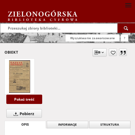
Wyszukiwanie zaawansowane
?
OBIEKT
Pokaż treść
Pobierz
OPIS
INFORMACJE
STRUKTURA