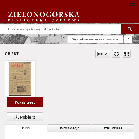
Wyszukiwanie zaawansowane
?
OBIEKT
Pokaż treść
Pobierz
OPIS
INFORMACJE
STRUKTURA