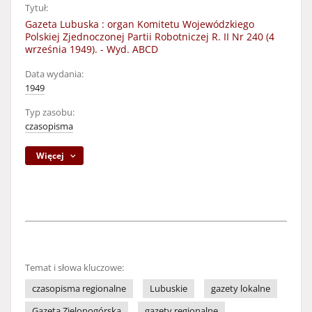
Tytuł:
Gazeta Lubuska : organ Komitetu Wojewódzkiego
Polskiej Zjednoczonej Partii Robotniczej R. II Nr 240 (4
września 1949). - Wyd. ABCD
Data wydania:
1949
Typ zasobu:
czasopisma
Więcej
Temat i słowa kluczowe:
czasopisma regionalne
Lubuskie
gazety lokalne
Gazeta Zielonogórska
gazety regionalne