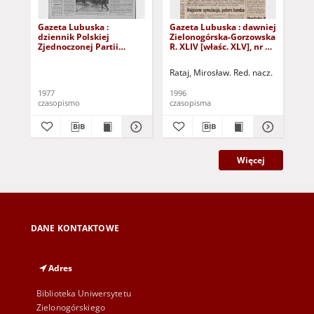
Gazeta Lubuska :
Gazeta Lubuska : dawniej
Gaz
dziennik Polskiej
Zielonogórska-Gorzowska
Zi
Zjednoczonej Partii
R. XLIV [właśc. XLV], nr 52
R. 
Robotniczej : Zielona
(1 marca 1996). - Wyd. 1
(23
Góra - Gorzów R. XXVI Nr
Rataj, Mirosław. Red. nacz.
Rat
43 (23 lutego 1977). -
Wyd. A
1977
1996
199
czasopismo
czasopisma
cza
Więcej
DANE KONTAKTOWE
Adres
Biblioteka Uniwersytetu
Zielonogórskiego