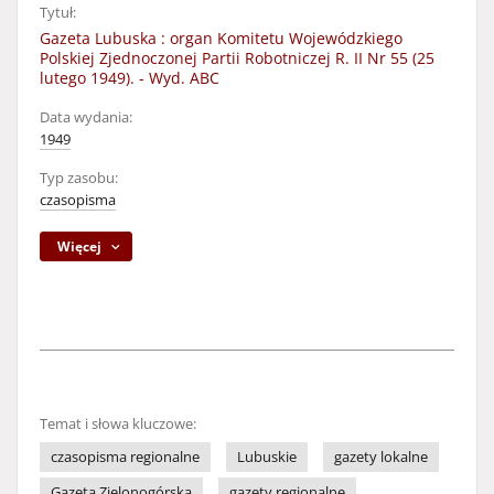
Tytuł:
Gazeta Lubuska : organ Komitetu Wojewódzkiego
Polskiej Zjednoczonej Partii Robotniczej R. II Nr 55 (25
lutego 1949). - Wyd. ABC
Data wydania:
1949
Typ zasobu:
czasopisma
Więcej
Temat i słowa kluczowe:
czasopisma regionalne
Lubuskie
gazety lokalne
Gazeta Zielonogórska
gazety regionalne