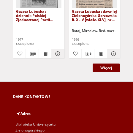
Gazeta Lubuska :
Gazeta Lubuska : dawniej
Gaz
dziennik Polskiej
Zielonogórska-Gorzowska
Zi
Zjednoczonej Partii
R. XLIV [właśc. XLV], nr 52
R. 
Robotniczej : Zielona
(1 marca 1996). - Wyd. 1
(23
Góra - Gorzów R. XXVI Nr
Rataj, Mirosław. Red. nacz.
Rat
43 (23 lutego 1977). -
Wyd. A
1977
1996
199
czasopismo
czasopisma
cza
Więcej
DANE KONTAKTOWE
Adres
Biblioteka Uniwersytetu
Zielonogórskiego