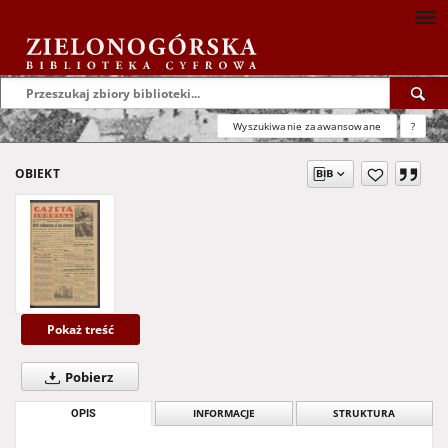
Wyszukiwanie zaawansowane
?
OBIEKT
Pokaż treść
Pobierz
OPIS
INFORMACJE
STRUKTURA