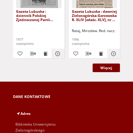
Gazeta Lubuska :
Gazeta Lubuska : dawniej
Gaz
dziennik Polskiej
Zielonogórska-Gorzowska
Zi
Zjednoczonej Partii
R. XLIV [właśc. XLV], nr 52
R. 
Robotniczej : Zielona
(1 marca 1996). - Wyd. 1
(23
Góra - Gorzów R. XXVI Nr
Rataj, Mirosław. Red. nacz.
Rat
43 (23 lutego 1977). -
Wyd. A
1977
1996
199
czasopismo
czasopisma
cza
Więcej
DANE KONTAKTOWE
Adres
Biblioteka Uniwersytetu
Zielonogórskiego