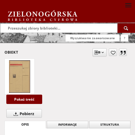
Wyszukiwanie zaawansowane
?
OBIEKT
Pokaż treść
Pobierz
OPIS
INFORMACJE
STRUKTURA