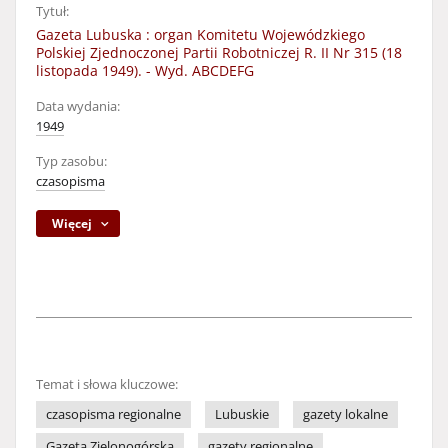
Tytuł:
Gazeta Lubuska : organ Komitetu Wojewódzkiego
Polskiej Zjednoczonej Partii Robotniczej R. II Nr 315 (18
listopada 1949). - Wyd. ABCDEFG
Data wydania:
1949
Typ zasobu:
czasopisma
Więcej
Temat i słowa kluczowe:
czasopisma regionalne
Lubuskie
gazety lokalne
Gazeta Zielonogórska
gazety regionalne