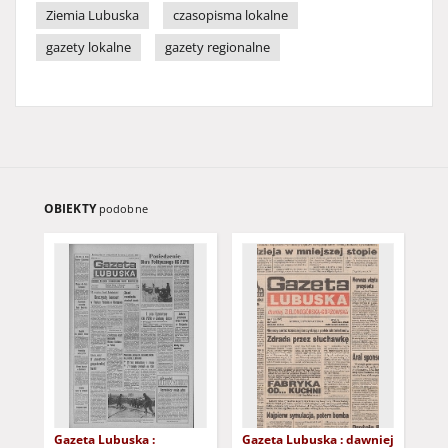
Ziemia Lubuska
czasopisma lokalne
gazety lokalne
gazety regionalne
OBIEKTY
podobne
Gazeta Lubuska :
Gazeta Lubuska : dawniej
Gaz