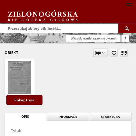
Wyszukiwanie zaawansowane
?
OBIEKT
Pokaż treść
OPIS
INFORMACJE
STRUKTURA
Tytuł: