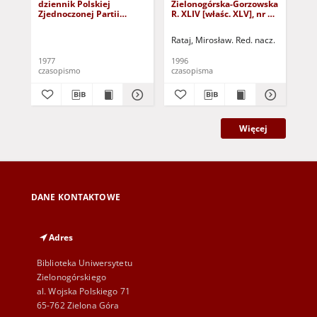
dziennik Polskiej
Zielonogórska-Gorzowska
Zi
Zjednoczonej Partii
R. XLIV [właśc. XLV], nr 52
R. 
Robotniczej : Zielona
(1 marca 1996). - Wyd. 1
(23
Góra - Gorzów R. XXVI Nr
Rataj, Mirosław. Red. nacz.
Rat
43 (23 lutego 1977). -
Wyd. A
1977
1996
199
czasopismo
czasopisma
cza
Więcej
DANE KONTAKTOWE
Adres
Biblioteka Uniwersytetu
Zielonogórskiego
al. Wojska Polskiego 71
65-762 Zielona Góra