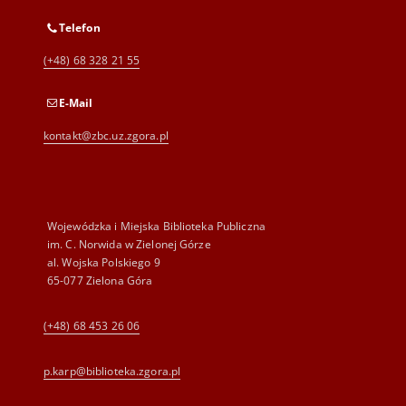
Telefon
(+48) 68 328 21 55
E-Mail
kontakt@zbc.uz.zgora.pl
Wojewódzka i Miejska Biblioteka Publiczna
im. C. Norwida w Zielonej Górze
al. Wojska Polskiego 9
65-077 Zielona Góra
(+48) 68 453 26 06
p.karp@biblioteka.zgora.pl