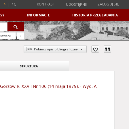
KONTRAST
ZALOGUJ SIĘ
UDOSTĘPNIJ
PL
EN
SY
INFORMACJE
HISTORIA PRZEGLĄDANIA
nsowane
?
Pobierz opis bibliograficzny
STRUKTURA
- Gorzów R. XXVII Nr 106 (14 maja 1979). - Wyd. A