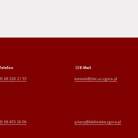
Telefon
E-Mail
8) 68 328 21 55
kontakt@zbc.uz.zgora.pl
8) 68 453 26 06
p.karp@biblioteka.zgora.pl