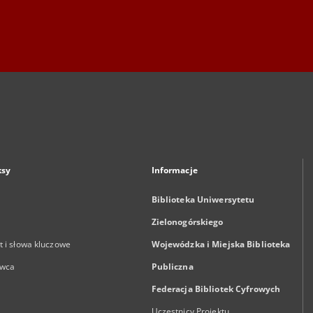
ksy
Informacje
Biblioteka Uniwersytetu
Zielonogórskiego
 i słowa kluczowe
Wojewódzka i Miejska Biblioteka
wca
Publiczna
Federacja Bibliotek Cyfrowych
Uczestnicy Projektu