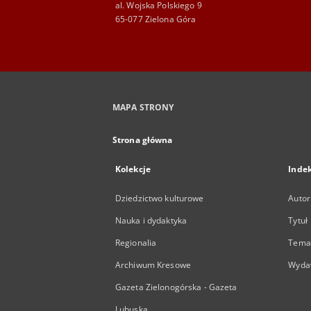
al. Wojska Polskiego 9
65-077 Zielona Góra
MAPA STRONY
Strona główna
Kolekcje
Inde
Dziedzictwo kulturowe
Autor
Nauka i dydaktyka
Tytuł
Regionalia
Temat
Archiwum Kresowe
Wyda
Gazeta Zielonogórska - Gazeta
Lubuska