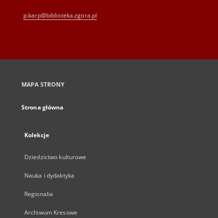
p.karp@biblioteka.zgora.pl
MAPA STRONY
Strona główna
Kolekcje
Dziedzictwo kulturowe
Nauka i dydaktyka
Regionalia
Archiwum Kresowe