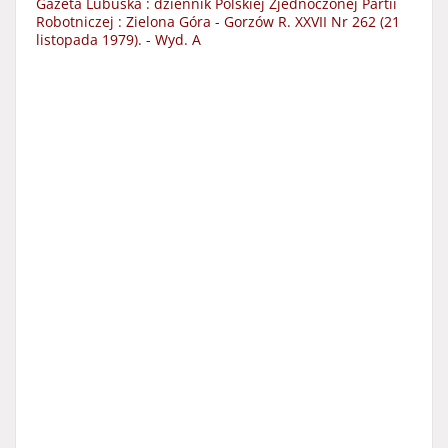
Gazeta Lubuska : dziennik Polskiej Zjednoczonej Partii
Robotniczej : Zielona Góra - Gorzów R. XXVII Nr 262 (21
listopada 1979). - Wyd. A