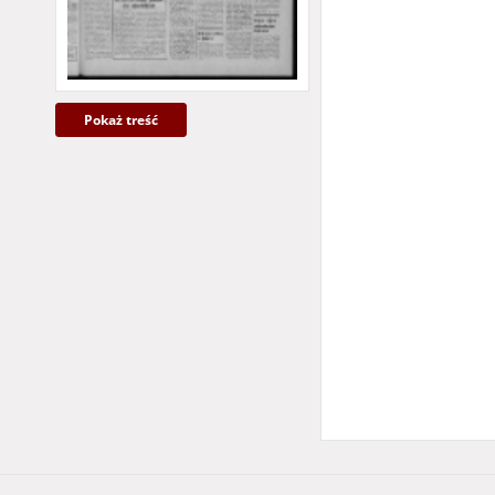
Więcej
Pokaż treść
Temat i słowa klucz
czasopisma lokaln
czasopisma region