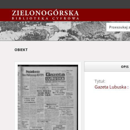
OBIEKT
OPIS
Tytuł:
Gazeta Lubuska : 
Data wydania:
1979
Typ zasobu:
czasopisma