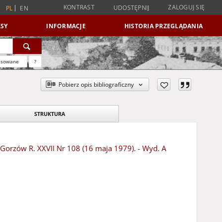
KONTRAST
ZALOGUJ SIĘ
UDOSTĘPNIJ
PL
EN
SY
INFORMACJE
HISTORIA PRZEGLĄDANIA
nsowane
?
Pobierz opis bibliograficzny
STRUKTURA
- Gorzów R. XXVII Nr 108 (16 maja 1979). - Wyd. A