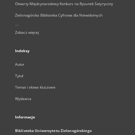
Otwarty Międzynarodowy Konkurs na Rysunek Satyryczny
Zielonogórska Biblioteka Cyfrowa dla Niewidomych
...
Zobacz więcej
Indeksy
Autor
Tytuł
Temat i słowa kluczowe
Wydawca
Informacje
Biblioteka Uniwersytetu Zielonogórskiego