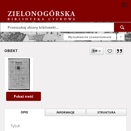
Wyszukiwanie zaawansowane
?
OBIEKT
Pokaż treść
OPIS
INFORMACJE
STRUKTURA
Tytuł: