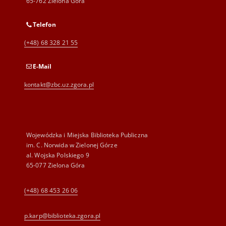
65-762 Zielona Góra
Telefon
(+48) 68 328 21 55
E-Mail
kontakt@zbc.uz.zgora.pl
Wojewódzka i Miejska Biblioteka Publiczna
im. C. Norwida w Zielonej Górze
al. Wojska Polskiego 9
65-077 Zielona Góra
(+48) 68 453 26 06
p.karp@biblioteka.zgora.pl