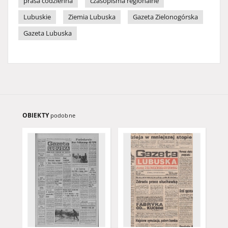
prasa codzienna
czasopisma regionalne
Lubuskie
Ziemia Lubuska
Gazeta Zielonogórska
Gazeta Lubuska
OBIEKTY
podobne