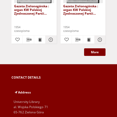
Gazeta Zielonogórska :
Gazeta Zielonogórska :
Gaz
organ KW Polskiej
organ KW Polskiej
org
Zjednoczonej Partii
Zjednoczonej Partii
Zje
Robotniczej R. III Nr 44
Robotniczej R. III Nr 217
Rob
(20/21 lutego 1954)
(11/12 września 1954)
(4/
1954
1954
195
czasopisma
czasopisma
cza
More
CONTACT DETAILS
Address
University Library
al. Wojska Polskiego 71
65-762 Zielona Góra