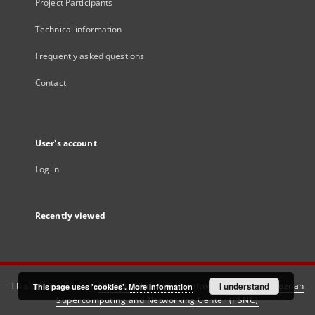
Project Participants
Technical information
Frequently asked questions
Contact
User's account
Log in
Recently viewed
This service runs on
DInGO dLibra 6.3.21
software created by
I understand
Poznan
This page uses 'cookies'.
More information
Supercomputing and Networking Center (PSNC)