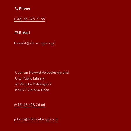
Phone
(+48) 68 328 21 55
E-Mail
kontakt@zbc.uz.zgora.pl
Cyprian Norwid Voivodeship and
City Public Library
al. Wojska Polskiego 9
65-077 Zielona Góra
(+48) 68 453 26 06
p.karp@biblioteka.zgora.pl