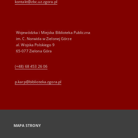
kontakt@zbc.uz.zgora.pl
Wojewódzka i Miejska Biblioteka Publiczna
im. C. Norwida w Zielonej Górze
al. Wojska Polskiego 9
65-077 Zielona Góra
(+48) 68 453 26 06
p.karp@biblioteka.zgora.pl
MAPA STRONY