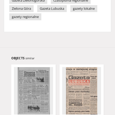
Gazeta Zielonogórska
czasopisma regionalne
Zielona Góra
Gazeta Lubuska
gazety lokalne
gazety regionalne
OBJECTS
similar