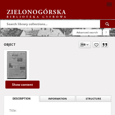
Advanced search
?
OBJECT
Show content
DESCRIPTION
INFORMATION
STRUCTURE
Title: