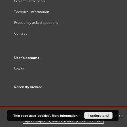
Project Participants
Technical information
Frequently asked questions
Contact
User's account
Log in
Recently viewed
This service runs on
DInGO dLibra 6.3.21
software created by
I understand
Poznan
This page uses 'cookies'.
More information
Supercomputing and Networking Center (PSNC)