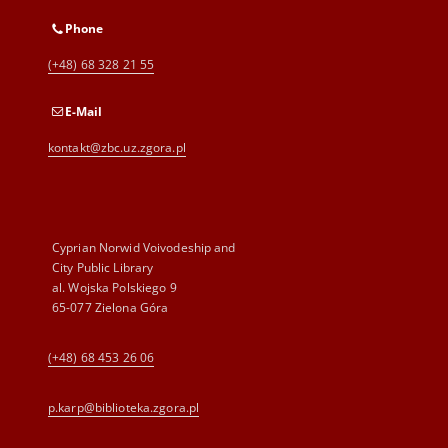
Phone
(+48) 68 328 21 55
E-Mail
kontakt@zbc.uz.zgora.pl
Cyprian Norwid Voivodeship and
City Public Library
al. Wojska Polskiego 9
65-077 Zielona Góra
(+48) 68 453 26 06
p.karp@biblioteka.zgora.pl