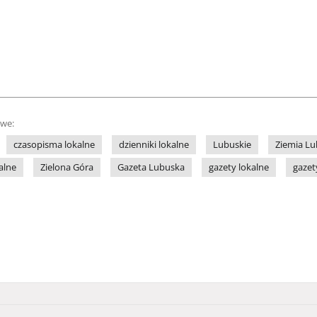
owe:
czasopisma lokalne
dzienniki lokalne
Lubuskie
Ziemia L
alne
Zielona Góra
Gazeta Lubuska
gazety lokalne
gazet