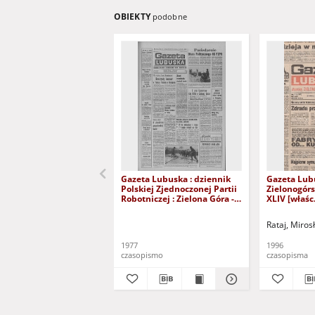
OBIEKTY
podobne
Gazeta Lubuska : dziennik
Gazeta Lub
Polskiej Zjednoczonej Partii
Zielonogór
Robotniczej : Zielona Góra -
XLIV [właśc.
Gorzów R. XXVI Nr 43 (23
marca 1996)
lutego 1977). - Wyd. A
Rataj, Miros
1977
1996
czasopismo
czasopisma