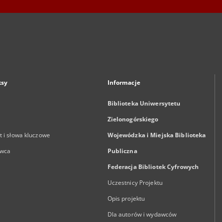
ksy
Informacje
Biblioteka Uniwersytetu
Zielonogórskiego
 i słowa kluczowe
Wojewódzka i Miejska Biblioteka
wca
Publiczna
Federacja Bibliotek Cyfrowych
Uczestnicy Projektu
Opis projektu
Dla autorów i wydawców