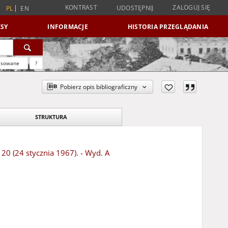
KONTRAST
ZALOGUJ SIĘ
UDOSTĘPNIJ
PL
EN
SY
INFORMACJE
HISTORIA PRZEGLĄDANIA
nsowane
?
Pobierz opis bibliograficzny
STRUKTURA
 20 (24 stycznia 1967). - Wyd. A