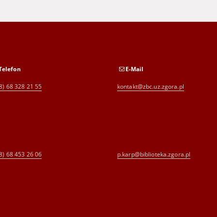
Telefon
E-Mail
8) 68 328 21 55
kontakt@zbc.uz.zgora.pl
8) 68 453 26 06
p.karp@biblioteka.zgora.pl