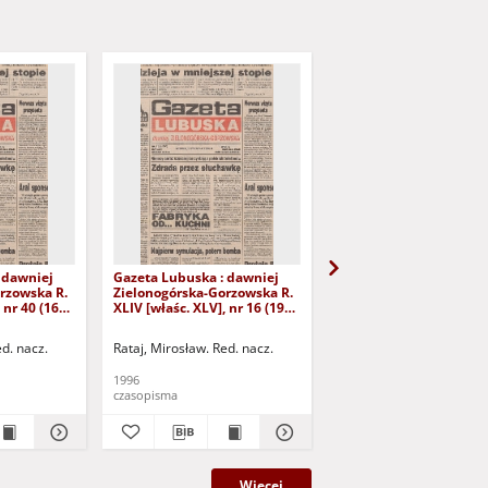
 dawniej
Gazeta Lubuska : dawniej
Gazeta Lubuska : dawn
rzowska R.
Zielonogórska-Gorzowska R.
Zielonogórska-Gorzows
 nr 40 (16
XLIV [właśc. XLV], nr 16 (19
XLI [właśc. XLII], nr 281
yd. 1
stycznia 1996). - Wyd. 1
grudnia 1993). - Wyd 1
ed. nacz.
Rataj, Mirosław. Red. nacz.
Rataj, Mirosław. Red. nac
1996
1993
czasopisma
czasopisma
Więcej