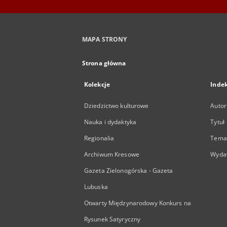
MAPA STRONY
Strona główna
Kolekcje
Inde
Dziedzictwo kulturowe
Autor
Nauka i dydaktyka
Tytuł
Regionalia
Temat
Archiwum Kresowe
Wyda
Gazeta Zielonogórska - Gazeta
Lubuska
Otwarty Międzynarodowy Konkurs na
Rysunek Satyryczny