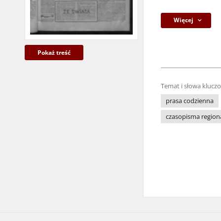
Więcej
Pokaż treść
Temat i słowa klucz
prasa codzienna
czasopisma region