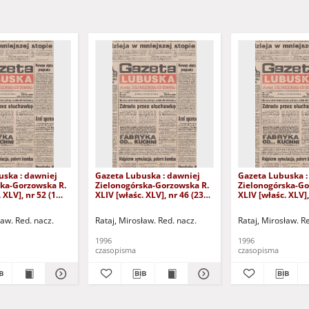
uska : dawniej
Gazeta Lubuska : dawniej
Gazeta Lubuska :
ska-Gorzowska R.
Zielonogórska-Gorzowska R.
Zielonogórska-Go
 XLV], nr 52 (1
XLIV [właśc. XLV], nr 46 (23
XLIV [właśc. XLV],
. - Wyd. 1
lutego 1996). - Wyd. 1
lutego 1996). - W
ław. Red. nacz.
Rataj, Mirosław. Red. nacz.
Rataj, Mirosław. R
1996
1996
czasopisma
czasopisma