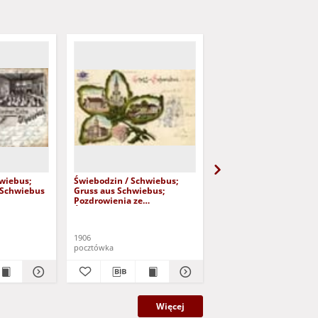
wiebus;
Świebodzin / Schwiebus;
Świebodzin / Schwiebu
 Schwiebus
Gruss aus Schwiebus;
Blick zur Konditorei
Pozdrowienia ze
Pfaender
Świebodzina
1906
1917
pocztówka
pocztówka
Więcej