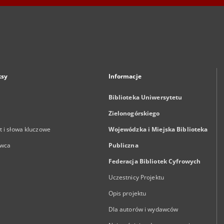
ksy
Informacje
Biblioteka Uniwersytetu
Zielonogórskiego
 i słowa kluczowe
Wojewódzka i Miejska Biblioteka
wca
Publiczna
Federacja Bibliotek Cyfrowych
Uczestnicy Projektu
Opis projektu
Dla autorów i wydawców