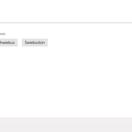
owe:
chwiebus
Świebodzin