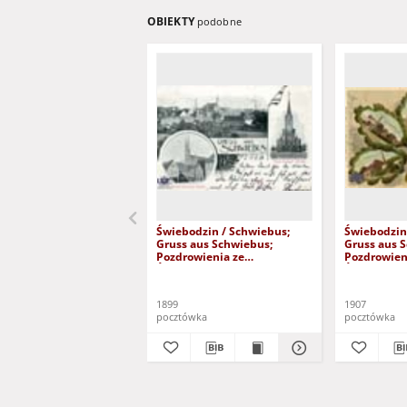
OBIEKTY
podobne
Świebodzin / Schwiebus;
Świebodzin
Gruss aus Schwiebus;
Gruss aus 
Pozdrowienia ze
Pozdrowien
Świebodzina
Świebodzi
1899
1907
pocztówka
pocztówka