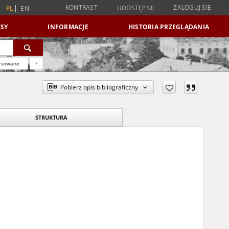
KONTRAST
ZALOGUJ SIĘ
UDOSTĘPNIJ
PL
EN
SY
INFORMACJE
HISTORIA PRZEGLĄDANIA
nsowane
?
Pobierz opis bibliograficzny
STRUKTURA