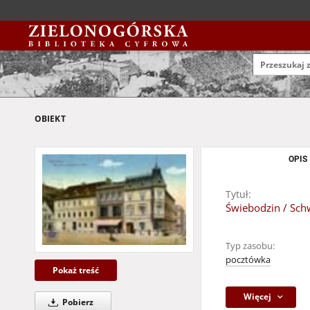
OBIEKT
OPIS
Tytuł:
Świebodzin / Schw
Typ zasobu:
pocztówka
Pokaż treść
Więcej
Pobierz