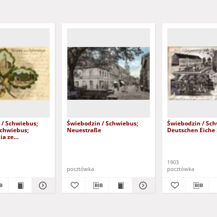
 / Schwiebus;
Świebodzin / Schwiebus;
Świebodzin / Sch
Schwiebus;
Neuestraße
Deutschen Eiche
ia ze
na
1903
pocztówka
pocztówka