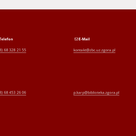
Telefon
E-Mail
8) 68 328 21 55
kontakt@zbc.uz.zgora.pl
8) 68 453 26 06
p.karp@biblioteka.zgora.pl