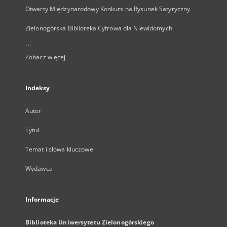
Otwarty Międzynarodowy Konkurs na Rysunek Satyryczny
Zielonogórska Biblioteka Cyfrowa dla Niewidomych
...
Zobacz więcej
Indeksy
Autor
Tytuł
Temat i słowa kluczowe
Wydawca
Informacje
Biblioteka Uniwersytetu Zielonogórskiego