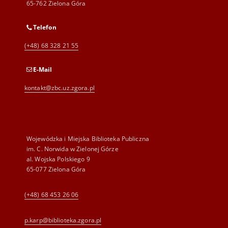
65-762 Zielona Góra
Telefon
(+48) 68 328 21 55
E-Mail
kontakt@zbc.uz.zgora.pl
Wojewódzka i Miejska Biblioteka Publiczna
im. C. Norwida w Zielonej Górze
al. Wojska Polskiego 9
65-077 Zielona Góra
(+48) 68 453 26 06
p.karp@biblioteka.zgora.pl