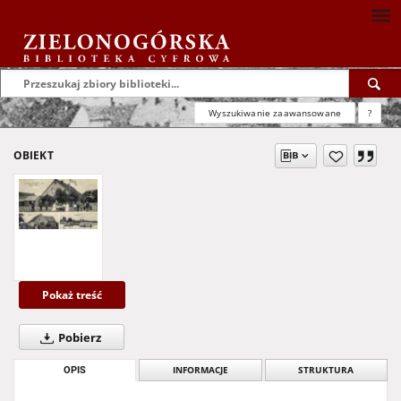
Wyszukiwanie zaawansowane
?
OBIEKT
Pokaż treść
Pobierz
OPIS
INFORMACJE
STRUKTURA