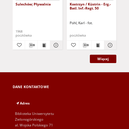
Sulechów; Pływalnia
Kostrzyn / Küstrin - Erg.-
Zie
Batl. Inf.-Regt. 50
Di
Ost
ws
Pohl, Karl - fot.
1968
193
pocztówka
pocztówka
poc
Więcej
DANE KONTAKTOWE
Adres
Biblioteka Uniwersytetu
Zielonogórskiego
al. Wojska Polskiego 71