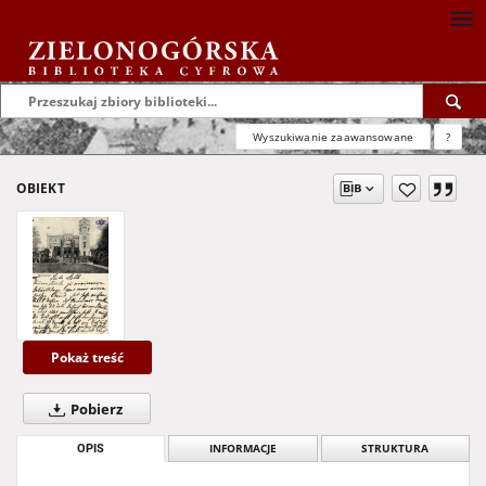
Wyszukiwanie zaawansowane
?
OBIEKT
Pokaż treść
Pobierz
OPIS
INFORMACJE
STRUKTURA