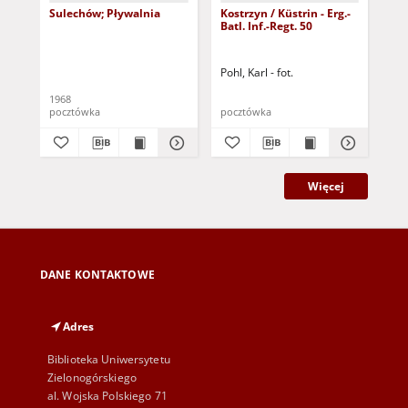
Sulechów; Pływalnia
Kostrzyn / Küstrin - Erg.-
Zie
Batl. Inf.-Regt. 50
Di
Ost
ws
Pohl, Karl - fot.
1968
193
pocztówka
pocztówka
poc
Więcej
DANE KONTAKTOWE
Adres
Biblioteka Uniwersytetu
Zielonogórskiego
al. Wojska Polskiego 71