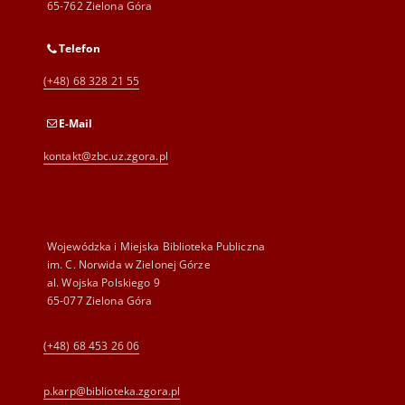
65-762 Zielona Góra
Telefon
(+48) 68 328 21 55
E-Mail
kontakt@zbc.uz.zgora.pl
Wojewódzka i Miejska Biblioteka Publiczna
im. C. Norwida w Zielonej Górze
al. Wojska Polskiego 9
65-077 Zielona Góra
(+48) 68 453 26 06
p.karp@biblioteka.zgora.pl