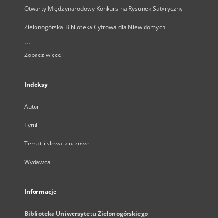
Otwarty Międzynarodowy Konkurs na Rysunek Satyryczny
Zielonogórska Biblioteka Cyfrowa dla Niewidomych
...
Zobacz więcej
Indeksy
Autor
Tytuł
Temat i słowa kluczowe
Wydawca
Informacje
Biblioteka Uniwersytetu Zielonogórskiego