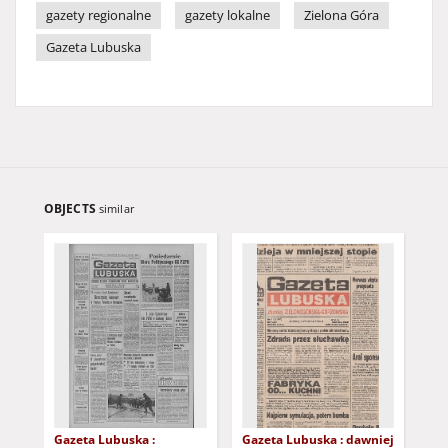
gazety regionalne
gazety lokalne
Zielona Góra
Gazeta Lubuska
OBJECTS
similar
Gazeta Lubuska :
Gazeta Lubuska : dawniej
Gaz