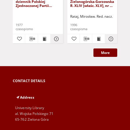
dziennik Polskiej
Zielonogórska-Gorzowska
Zi
Zjednoczonej Partii
R. XLIV [właśc. XLV], nr 52
R. 
Robotniczej : Zielona
(1 marca 1996). - Wyd. 1
(23
Góra - Gorzów R. XXVI Nr
Rataj, Mirosław. Red. nacz.
Rat
43 (23 lutego 1977). -
Wyd. A
1977
1996
199
czasopismo
czasopisma
cza
More
CONTACT DETAILS
Address
University Library
al. Wojska Polskiego 71
65-762 Zielona Góra