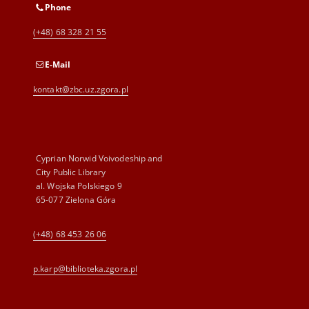
Phone
(+48) 68 328 21 55
E-Mail
kontakt@zbc.uz.zgora.pl
Cyprian Norwid Voivodeship and
City Public Library
al. Wojska Polskiego 9
65-077 Zielona Góra
(+48) 68 453 26 06
p.karp@biblioteka.zgora.pl