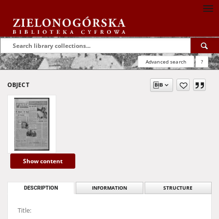
Advanced search
?
OBJECT
Show content
DESCRIPTION
INFORMATION
STRUCTURE
Title: