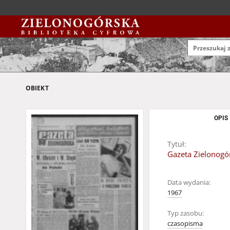
OBIEKT
OPIS
Tytuł:
Gazeta Zielonogór
Data wydania:
1967
Typ zasobu:
czasopisma