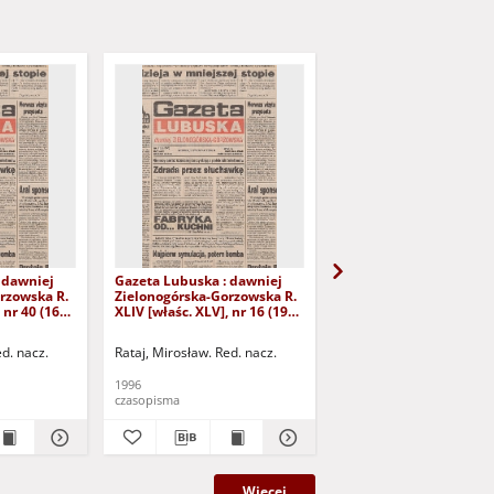
 dawniej
Gazeta Lubuska : dawniej
Gazeta Lubuska : dawn
rzowska R.
Zielonogórska-Gorzowska R.
Zielonogórska-Gorzows
 nr 40 (16
XLIV [właśc. XLV], nr 16 (19
XLI [właśc. XLII], nr 281
yd. 1
stycznia 1996). - Wyd. 1
grudnia 1993). - Wyd 1
ed. nacz.
Rataj, Mirosław. Red. nacz.
Rataj, Mirosław. Red. nac
1996
1993
czasopisma
czasopisma
Więcej