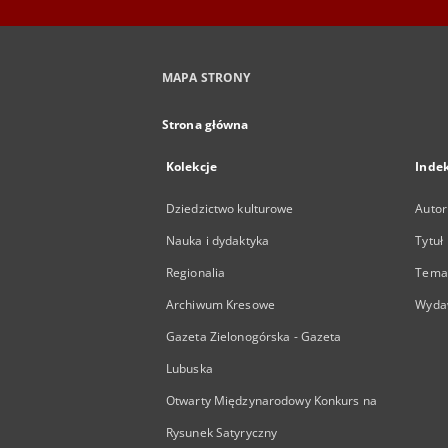
MAPA STRONY
Strona główna
Kolekcje
Inde
Dziedzictwo kulturowe
Autor
Nauka i dydaktyka
Tytuł
Regionalia
Temat
Archiwum Kresowe
Wyda
Gazeta Zielonogórska - Gazeta
Lubuska
Otwarty Międzynarodowy Konkurs na
Rysunek Satyryczny