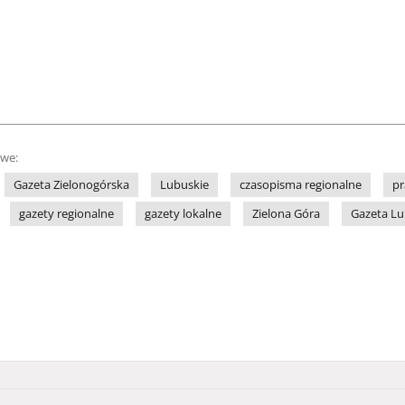
owe:
Gazeta Zielonogórska
Lubuskie
czasopisma regionalne
pr
gazety regionalne
gazety lokalne
Zielona Góra
Gazeta L