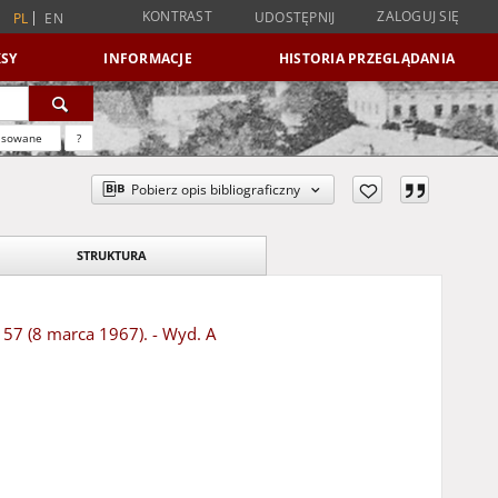
KONTRAST
ZALOGUJ SIĘ
UDOSTĘPNIJ
PL
EN
SY
INFORMACJE
HISTORIA PRZEGLĄDANIA
nsowane
?
Pobierz opis bibliograficzny
STRUKTURA
 57 (8 marca 1967). - Wyd. A