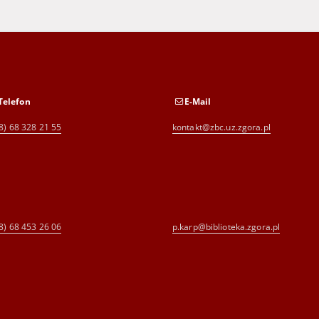
Telefon
E-Mail
8) 68 328 21 55
kontakt@zbc.uz.zgora.pl
8) 68 453 26 06
p.karp@biblioteka.zgora.pl