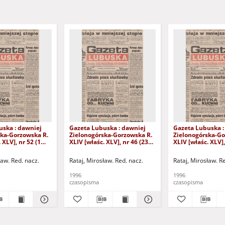
uska : dawniej
Gazeta Lubuska : dawniej
Gazeta Lubuska :
ska-Gorzowska R.
Zielonogórska-Gorzowska R.
Zielonogórska-Go
 XLV], nr 52 (1
XLIV [właśc. XLV], nr 46 (23
XLIV [właśc. XLV],
. - Wyd. 1
lutego 1996). - Wyd. 1
lutego 1996). - W
ław. Red. nacz.
Rataj, Mirosław. Red. nacz.
Rataj, Mirosław. R
1996
1996
czasopisma
czasopisma