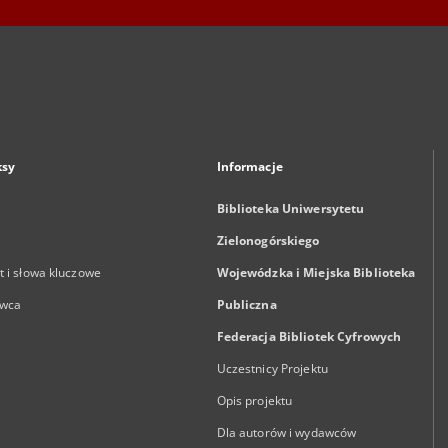
ksy
Informacje
Biblioteka Uniwersytetu
Zielonogórskiego
 i słowa kluczowe
Wojewódzka i Miejska Biblioteka
wca
Publiczna
Federacja Bibliotek Cyfrowych
Uczestnicy Projektu
Opis projektu
Dla autorów i wydawców