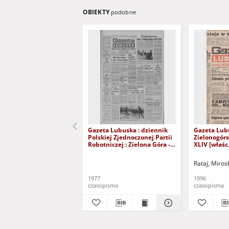
OBIEKTY
podobne
Gazeta Lubuska : dziennik
Gazeta Lub
Polskiej Zjednoczonej Partii
Zielonogór
Robotniczej : Zielona Góra -
XLIV [właśc.
Gorzów R. XXVI Nr 43 (23
marca 1996)
lutego 1977). - Wyd. A
Rataj, Miros
1977
1996
czasopismo
czasopisma