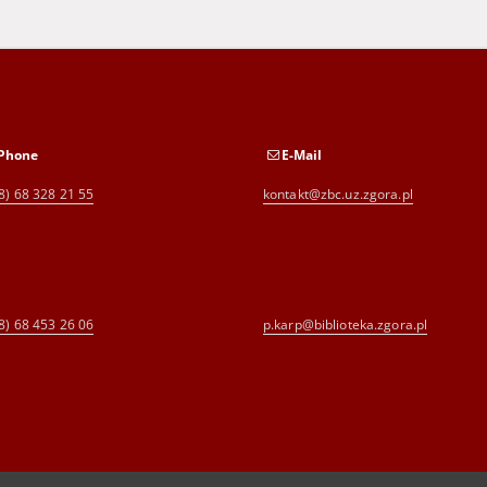
Phone
E-Mail
8) 68 328 21 55
kontakt@zbc.uz.zgora.pl
8) 68 453 26 06
p.karp@biblioteka.zgora.pl