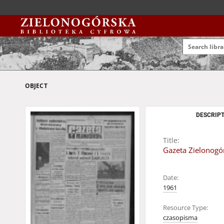
OBJECT
DESCRIPT
Title:
Gazeta Zielonogór
Date:
1961
Resource Type:
czasopisma