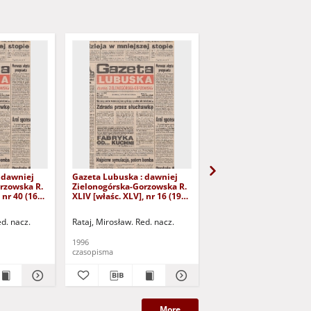
 dawniej
Gazeta Lubuska : dawniej
Gazeta Lubuska : dawn
rzowska R.
Zielonogórska-Gorzowska R.
Zielonogórska-Gorzows
 nr 40 (16
XLIV [właśc. XLV], nr 16 (19
XLI [właśc. XLII], nr 281
yd. 1
stycznia 1996). - Wyd. 1
grudnia 1993). - Wyd 1
ed. nacz.
Rataj, Mirosław. Red. nacz.
Rataj, Mirosław. Red. nac
1996
1993
czasopisma
czasopisma
More