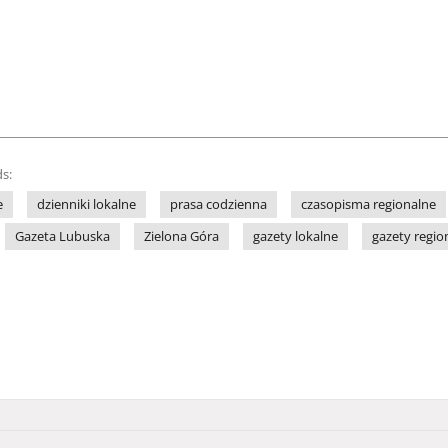
s:
e
dzienniki lokalne
prasa codzienna
czasopisma regionalne
Gazeta Lubuska
Zielona Góra
gazety lokalne
gazety regio