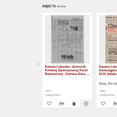
OBJECTS
similar
Gazeta Lubuska : dziennik
Gazeta Lub
Polskiej Zjednoczonej Partii
Zielonogór
Robotniczej : Zielona Góra -
XLIV [właśc.
Gorzów R. XXVI Nr 43 (23
marca 1996)
lutego 1977). - Wyd. A
Rataj, Miros
1977
1996
czasopismo
czasopisma