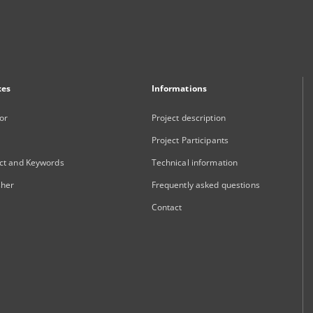
xes
Informations
or
Project description
Project Participants
ct and Keywords
Technical information
sher
Frequently asked questions
Contact