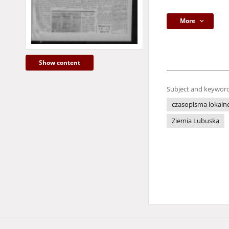
More
Show content
Subject and keyword
czasopisma lokaln
Ziemia Lubuska