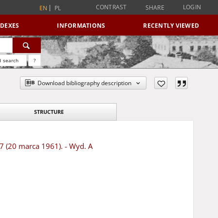
CONTRAST
LOGIN
SHARE
EN
PL
NDEXES
INFORMATIONS
RECENTLY VIEWED
 search
?
Download bibliography description
STRUCTURE
67 (20 marca 1961). - Wyd. A