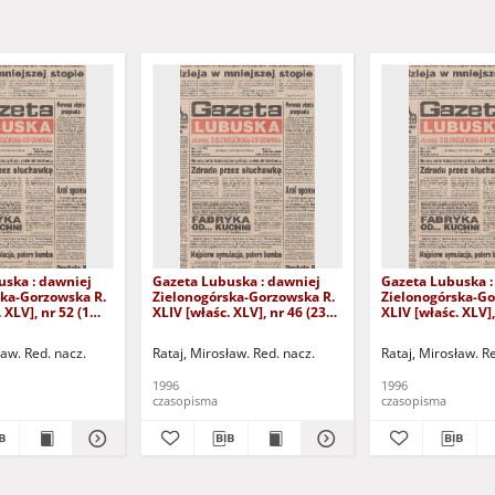
uska : dawniej
Gazeta Lubuska : dawniej
Gazeta Lubuska :
ska-Gorzowska R.
Zielonogórska-Gorzowska R.
Zielonogórska-Go
 XLV], nr 52 (1
XLIV [właśc. XLV], nr 46 (23
XLIV [właśc. XLV],
. - Wyd. 1
lutego 1996). - Wyd. 1
lutego 1996). - W
ław. Red. nacz.
Rataj, Mirosław. Red. nacz.
Rataj, Mirosław. R
1996
1996
czasopisma
czasopisma