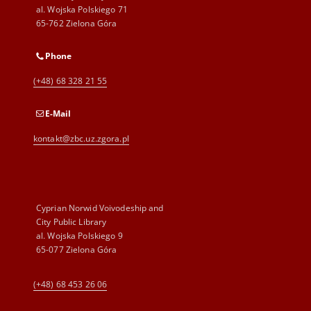
al. Wojska Polskiego 71
65-762 Zielona Góra
Phone
(+48) 68 328 21 55
E-Mail
kontakt@zbc.uz.zgora.pl
Cyprian Norwid Voivodeship and
City Public Library
al. Wojska Polskiego 9
65-077 Zielona Góra
(+48) 68 453 26 06