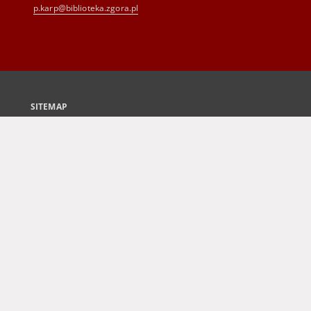
p.karp@biblioteka.zgora.pl
SITEMAP
Main page
Collections
Culture and Fine Arts
Science and Teaching
Regional Materials
Border Archive